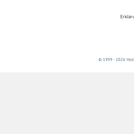
Erklär
© 1999 - 2026 Holi