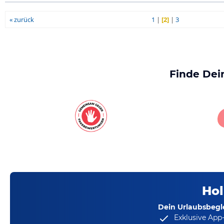
« zurück
1
|
[2]
|
3
Finde Dei
Hol
Dein Urlaubsbegle
Exklusive App