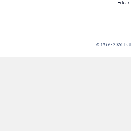
Erklär
© 1999 - 2026 Holi