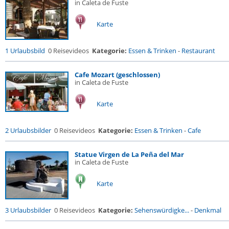
in Caleta de Fuste
Karte
1 Urlaubsbild
0 Reisevideos
Kategorie:
Essen & Trinken
-
Restaurant
Cafe Mozart (geschlossen)
in Caleta de Fuste
Karte
2 Urlaubsbilder
0 Reisevideos
Kategorie:
Essen & Trinken
-
Cafe
Statue Virgen de La Peña del Mar
in Caleta de Fuste
Karte
3 Urlaubsbilder
0 Reisevideos
Kategorie:
Sehenswürdigke...
-
Denkmal