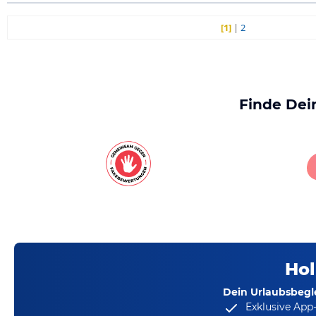
[1]
|
2
Finde Dei
Hol
Dein Urlaubsbegle
Exklusive App