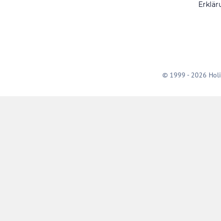
Erklär
© 1999 - 2026 Holi