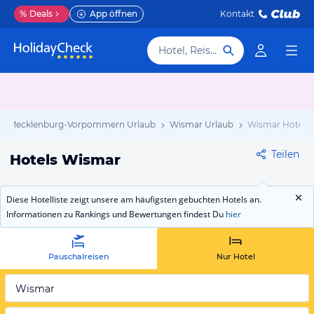
%
Deals
App öffnen
Kontakt
Hotel, Reiseziel
Mecklenburg-Vorpommern Urlaub
Wismar Urlaub
Wismar Hotels
Teilen
Hotels Wismar
Diese Hotelliste zeigt unsere am häufigsten gebuchten Hotels an.
Informationen zu Rankings und Bewertungen findest Du
hier
Pauschalreisen
Nur Hotel
Wismar