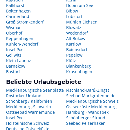
Kalkhorst
Dobin am See
Boltenhagen
Bibow
Carinerland
Lübstorf
Groß Strömkendorf
Mühlen Eichsen
Wismar
Blowatz
Oberhof
Wedendorf
Reppenhagen
Alt Bukow
Kuhlen-Wendorf
Kartlow
Insel Poel
Boiensdorf
Gollwitz
Pepelow
Klein Labenz
Klütz
Barnekow
Blankenberg
Bastorf
Krusenhagen
Beliebte Urlaubsgebiete
Mecklenburgische Seenplatte
Fischland-Darß-Zingst
Rostocker Umland
Seebad Markgrafenheide
Schönberg / Kalifornien
Mecklenburgische Schweiz
Mecklenburg-Schwerin
Ostseeküste Mecklenburg
Ostseebad Warnemünde
Hamburg - Wandsbek
Insel Poel
Schönberger Strand
Holsteinische Schweiz
Seebad Pelzerhaken
Deutsche Ostseeküste