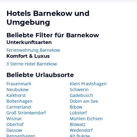
Hotels
Barnekow
und
Umgebung
Beliebte Filter für Barnekow
Unterkunftsarten
Ferienwohnung Barnekow
Komfort & Luxus
3 Sterne Hotel Barnekow
Beliebte Urlaubsorte
Frauenmark
Klein Pravtshagen
Neubukow
Schwerin
Kalkhorst
Gadebusch
Boltenhagen
Dobin am See
Carinerland
Bibow
Groß Strömkendorf
Lübstorf
Wismar
Mühlen Eichsen
Oberhof
Blowatz
Dassow
Wedendorf
Reppenhagen
Alt Bukow