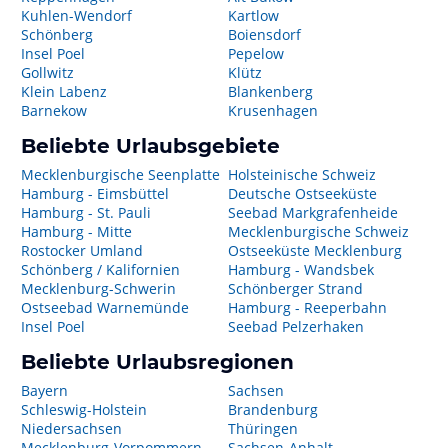
Kuhlen-Wendorf
Kartlow
Schönberg
Boiensdorf
Insel Poel
Pepelow
Gollwitz
Klütz
Klein Labenz
Blankenberg
Barnekow
Krusenhagen
Beliebte Urlaubsgebiete
Mecklenburgische Seenplatte
Holsteinische Schweiz
Hamburg - Eimsbüttel
Deutsche Ostseeküste
Hamburg - St. Pauli
Seebad Markgrafenheide
Hamburg - Mitte
Mecklenburgische Schweiz
Rostocker Umland
Ostseeküste Mecklenburg
Schönberg / Kalifornien
Hamburg - Wandsbek
Mecklenburg-Schwerin
Schönberger Strand
Ostseebad Warnemünde
Hamburg - Reeperbahn
Insel Poel
Seebad Pelzerhaken
Beliebte Urlaubsregionen
Bayern
Sachsen
Schleswig-Holstein
Brandenburg
Niedersachsen
Thüringen
Mecklenburg-Vorpommern
Sachsen-Anhalt