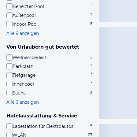
Beheizter Pool
1
Außenpool
2
Indoor Pool
5
Alle 6 anzeigen
Von Urlaubern gut bewertet
Wellnessbereich
2
Parkplatz
2
Tiefgarage
1
Innenpool
1
Sauna
2
Alle 6 anzeigen
Hotelausstattung & Service
Ladestation für Elektroautos
5
WLAN
27