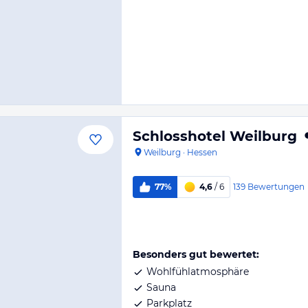
Schlosshotel Weilburg
Weilburg
·
Hessen
139
Bewertungen
77%
4,6
/ 6
Besonders gut bewertet:
Wohlfühlatmosphäre
Sauna
Parkplatz