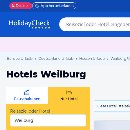
%
Deals
App herunterladen
Europa Urlaub
Deutschland Urlaub
Hessen Urlaub
Weilburg U
Hotels Weilburg
Pauschalreisen
Nur Hotel
Diese Hotelliste z
Reiseziel oder Hotel
Weilburg