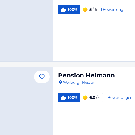
1
Bewertung
100%
5
/ 6
Pension Heimann
Weilburg
·
Hessen
11
Bewertungen
100%
6,0
/ 6