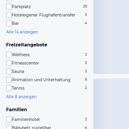
Parkplatz
29
Hoteleigener Flughafentransfer
3
Bar
4
Alle 14 anzeigen
Freizeitangebote
Wellness
2
Fitnesscenter
2
Sauna
2
Animation und Unterhaltung
6
Tennis
2
Alle 8 anzeigen
Familien
Familienhotel
2
Babybett zustellbar
4