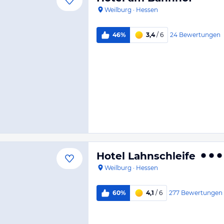
Weilburg
·
Hessen
24
Bewertungen
46%
3,4
/ 6
Hotel Lahnschleife
Weilburg
·
Hessen
277
Bewertungen
60%
4,1
/ 6