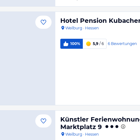
Hotel Pension Kubacher
Weilburg
·
Hessen
6
Bewertungen
100%
5,9
/ 6
Künstler Ferienwohnun
Marktplatz 9
Weilburg
·
Hessen