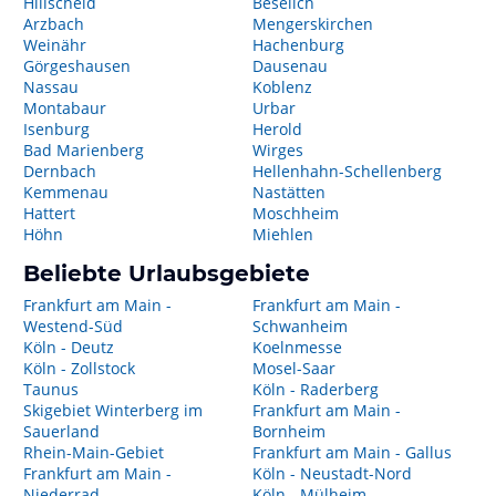
Hillscheid
Beselich
Arzbach
Mengerskirchen
Weinähr
Hachenburg
Görgeshausen
Dausenau
Nassau
Koblenz
Montabaur
Urbar
Isenburg
Herold
Bad Marienberg
Wirges
Dernbach
Hellenhahn-Schellenberg
Kemmenau
Nastätten
Hattert
Moschheim
Höhn
Miehlen
Beliebte Urlaubsgebiete
Frankfurt am Main -
Frankfurt am Main -
Westend-Süd
Schwanheim
Köln - Deutz
Koelnmesse
Köln - Zollstock
Mosel-Saar
Taunus
Köln - Raderberg
Skigebiet Winterberg im
Frankfurt am Main -
Sauerland
Bornheim
Rhein-Main-Gebiet
Frankfurt am Main - Gallus
Frankfurt am Main -
Köln - Neustadt-Nord
Niederrad
Köln - Mülheim