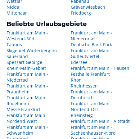
Wetzlar
Rabenau
Nidda
Grävenwiesbach
Mittenaar
Friedberg
Beliebte Urlaubsgebiete
Frankfurt am Main -
Frankfurt am Main -
Westend-Süd
Niederursel
Taunus
Deutsche Bank Park
Skigebiet Winterberg im
Frankfurt am Main -
Sauerland
Gutleutviertel
Spessart Gebirge
Edersee
Rhein-Main-Gebiet
Frankfurt am Main - Hausen
Frankfurt am Main -
Festhalle Frankfurt
Niederrad
Rhön
Frankfurt am Main -
Rheinhessen
Praunheim
Frankfurt am Main -
Frankfurt am Main -
Dornbusch
Rödelheim
Frankfurt am Main -
Messe Frankfurt
Nordend-Ost
Frankfurt am Main -
Rheinsteig
Nordend-West
Frankfurt am Main - Altstadt
Frankfurt am Main -
Frankfurt am Main -
Schwanheim
Sachsenhausen-Nord
Sauerland
Frankfurt am Main -