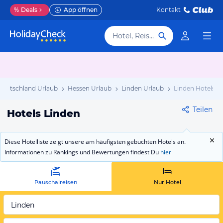
%
Deals
App öffnen
Kontakt
Hotel, Reiseziel
Deutschland Urlaub
Hessen Urlaub
Linden Urlaub
Linden Hotels
Teilen
Hotels Linden
Diese Hotelliste zeigt unsere am häufigsten gebuchten Hotels an.
Informationen zu Rankings und Bewertungen findest Du
hier
Pauschalreisen
Nur Hotel
Linden