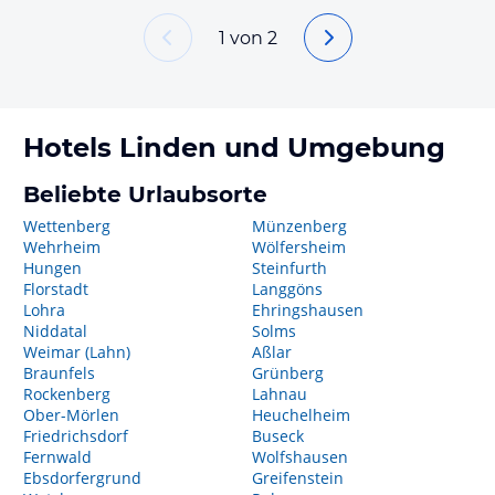
1
von
2
Hotels
Linden
und Umgebung
Beliebte Urlaubsorte
Wettenberg
Münzenberg
Wehrheim
Wölfersheim
Hungen
Steinfurth
Florstadt
Langgöns
Lohra
Ehringshausen
Niddatal
Solms
Weimar (Lahn)
Aßlar
Braunfels
Grünberg
Rockenberg
Lahnau
Ober-Mörlen
Heuchelheim
Friedrichsdorf
Buseck
Fernwald
Wolfshausen
Ebsdorfergrund
Greifenstein