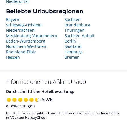
Niederursel
Beliebte Urlaubsregionen
Bayern
Sachsen
Schleswig-Holstein
Brandenburg
Niedersachsen
Thüringen
Mecklenburg-Vorpommern
Sachsen-Anhalt
Baden-Württemberg
Berlin
Nordrhein-Westfalen
Saarland
Rheinland-Pfalz
Hamburg
Hessen
Bremen
Informationen zu
Aßlar
Urlaub
Durchschnittliche Hotelbewertung:
5,7
/
6
8
Bewertungen
Der Durchschnitt ergibt sich aus den Bewertungen der einzelnen Hotels
in Aßlar auf HolidayCheck.