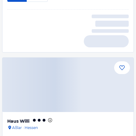
Haus Willi
Aßlar
·
Hessen