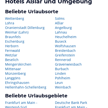
Hotels
Aßlar
und Umgebung
Beliebte Urlaubsorte
Wettenberg
Solms
Lohra
Aßlar
Oranienstadt Dillenburg
Angelburg
Weimar (Lahn)
Lahnau
Braunfels
Heuchelheim
Eschenburg
Buseck
Herborn
Wolfshausen
Fernwald
Breidenbach
Wetzlar
Greifenstein
Beselich
Rennerod
Mengerskirchen
Grävenwiesbach
Mittenaar
Burbach
Münzenberg
Linden
Langgöns
Pohlheim
Ehringshausen
Leun
Hellenhahn-Schellenberg
Weinbach
Beliebte Urlaubsgebiete
Frankfurt am Main -
Deutsche Bank Park
Westend-Süd
Frankfurt am Main -