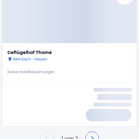
Geflügelhof Thomé
Weinbach
·
Hessen
Keine Hotelbewertungen
1
von
2