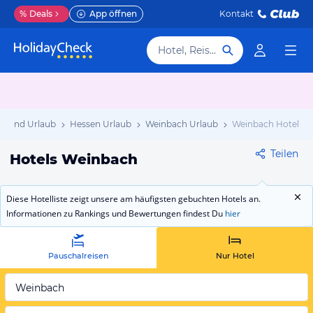
%
Deals
App öffnen
Kontakt
Hotel, Reiseziel
hland Urlaub
Hessen Urlaub
Weinbach Urlaub
Weinbach Hotels
Teilen
Hotels Weinbach
Diese Hotelliste zeigt unsere am häufigsten gebuchten Hotels an.
Informationen zu Rankings und Bewertungen findest Du
hier
Pauschalreisen
Nur Hotel
Weinbach