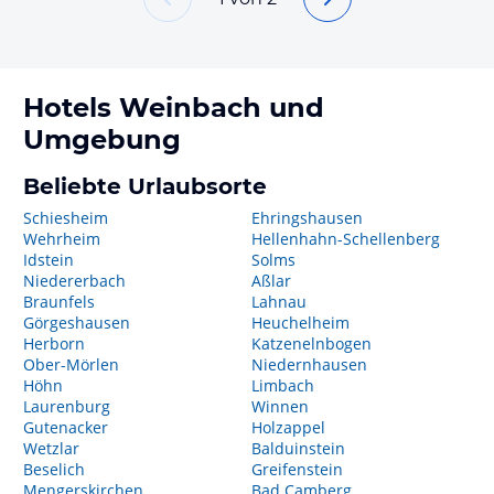
Hotels
Weinbach
und
Umgebung
Beliebte Urlaubsorte
Schiesheim
Ehringshausen
Wehrheim
Hellenhahn-Schellenberg
Idstein
Solms
Niedererbach
Aßlar
Braunfels
Lahnau
Görgeshausen
Heuchelheim
Herborn
Katzenelnbogen
Ober-Mörlen
Niedernhausen
Höhn
Limbach
Laurenburg
Winnen
Gutenacker
Holzappel
Wetzlar
Balduinstein
Beselich
Greifenstein
Mengerskirchen
Bad Camberg