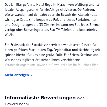
Das familiär geführte Hotel liegt im Herzen von Weilburg und ist
idealer Ausgangspunkt für vielfältige Aktivitäten. Ob Radtour,
Wasserwandern auf der Lahn oder ein Besuch der Altstadt - alle
wichtigen Spots sind bequem zu Fuß erreichbar. Funktionalität
und Design prägen die 33 Zimmer im barocken Stil. Jedes Zimmer
verfügt über Boxspringbetten, Flat-TV, Telefon und kostenfreies
WLAN.
Ein Frühstück der Extraklasse servieren wir unseren Gästen für
einen perfekten Start in den Tag. Regionalität und Nachhaltigkeit
spielen hierbei für uns eine große Rolle. Für Feiern, Seminar und
Workshops jeglicher Art stehen Ihnen verschiedene
Veranstaltungsräume sowie ein Gewölbekeller im Stil eines Irish
Pub zur Verfügung. Sprechen Sie uns an, wir unterbreiten Ihnen
gerne ein individuelles Angebot
Mehr anzeigen
Gastronomie im Hotel
Wir servieren Ihnen ein Frühstück der Extraklasse. Regionalität
und Nachhaltigkeit spielen hierbei für uns eine große Rolle.
Informativste Bewertungen
(von
5
Bewertungen)
Unsere Frühstücks Öffnungszeiten: