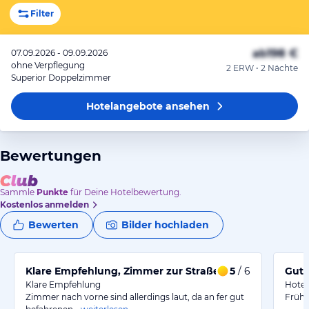
Filter
ab
198 €
07.09.2026 - 09.09.2026
ohne Verpflegung
2 ERW • 2 Nächte
Superior Doppelzimmer
Hotelangebote
ansehen
Bewertungen
Sammle
Punkte
für Deine Hotelbewertung.
Kostenlos anmelden
Bewerten
Bilder hochladen
Klare Empfehlung, Zimmer zur Straße allerdings laut
5
/ 6
Gute
Klare Empfehlung
Hotel
Zimmer nach vorne sind allerdings laut, da an fer gut
Frühs