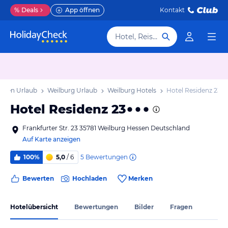
%
Deals
App öffnen
Kontakt
Hotel, Reiseziel
ssen Urlaub
Weilburg Urlaub
Weilburg Hotels
Hotel Residenz 23
Hotel Residenz 23
Frankfurter Str. 23 35781 Weilburg Hessen Deutschland
Auf Karte anzeigen
5
Bewertungen
100%
5,0
/ 6
Bewerten
Hochladen
Merken
Hotelübersicht
Bewertungen
Bilder
Fragen