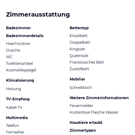
Zimmerausstattung
Badezimmer
Bettentyp
Badezimmerdetails
Einzelbett
Doppelbett
Haartrockner
Kingsize
Dusche
Queensize
WC
Französisches Bett
Toilettenartikel
Zustellbett
Kosmetikspiegel
Mobiliar
Klimatisierung
Schreibtisch
Heizung
Weitere Zimmerinformationen
TV-Empfang
Feuermelder
Kabel-TV
Kostenlose Flasche Wasser
Multimedia
Haustiere erlaubt
Telefon
Zimmertypen
Fernseher