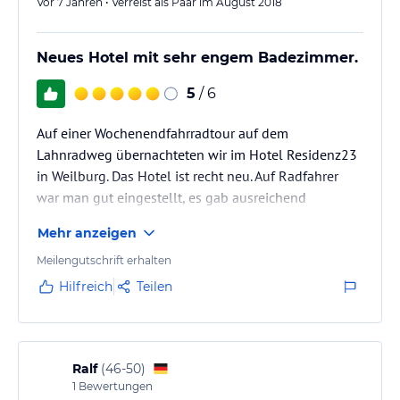
Vor 7 Jahren • Verreist als Paar im August 2018
Neues Hotel mit sehr engem Badezimmer.
5
/ 6
Auf einer Wochenendfahrradtour auf dem
Lahnradweg übernachteten wir im Hotel Residenz23
in Weilburg. Das Hotel ist recht neu. Auf Radfahrer
war man gut eingestellt, es gab ausreichend
Fahrradabstellplätze in der Garage. Insgesamt sehr
Mehr anzeigen
schön, vor allem das Frühstück. Größtes Manko ist
das sehr enge Badezimmer (wobei laut Aussage der
Meilengutschrift erhalten
Rezeptionistin nicht in allen Zimmern das Bad so
Hilfreich
Teilen
klein ist wie in unserem). Den Preis fand ich
insgesamt mit 105 Euro etwas ambitioniert. 90 Euro
wären m.E. angemessen gewesen.
Ralf
(
46-50
)
1
Bewertungen