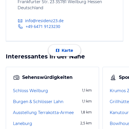
Frankfurter Str. 23 35781 Weilburg Hessen
Deutschland
info@residenz23.de
+49 6471 9123230
Karte
Interessantes in der Nähe
Sehenswürdigkeiten
Spor
Schloss Weilburg
1,1
km
Krumos Z
Burgen & Schlösser Lahn
1,1
km
Grillhütte
Ausstellung Terrakotta-Armee
1,8
km
Kanutour
Laneburg
2,5
km
Bowlhou