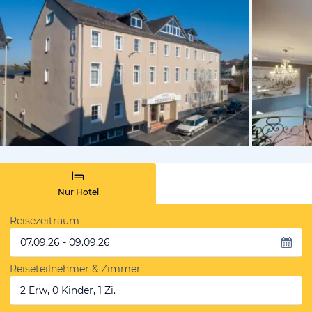
vom Hotelie
Nur Hotel
Reisezeitraum
07.09.26 - 09.09.26
Reiseteilnehmer & Zimmer
2 Erw, 0 Kinder, 1 Zi.