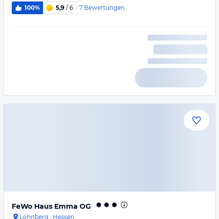
7
Bewertungen
100%
5,9
/ 6
FeWo Haus Emma OG
Löhnberg
·
Hessen