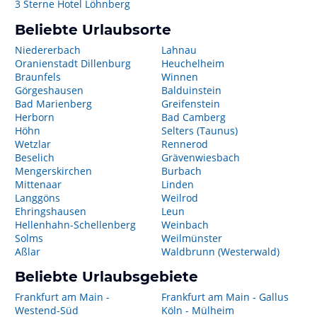
3 Sterne Hotel Löhnberg
Beliebte Urlaubsorte
Niedererbach
Lahnau
Oranienstadt Dillenburg
Heuchelheim
Braunfels
Winnen
Görgeshausen
Balduinstein
Bad Marienberg
Greifenstein
Herborn
Bad Camberg
Höhn
Selters (Taunus)
Wetzlar
Rennerod
Beselich
Grävenwiesbach
Mengerskirchen
Burbach
Mittenaar
Linden
Langgöns
Weilrod
Ehringshausen
Leun
Hellenhahn-Schellenberg
Weinbach
Solms
Weilmünster
Aßlar
Waldbrunn (Westerwald)
Beliebte Urlaubsgebiete
Frankfurt am Main -
Frankfurt am Main - Gallus
Westend-Süd
Köln - Mülheim