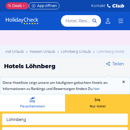
%
Deals
App öffnen
Kontakt
Hotel, Reiseziel
chland Urlaub
Hessen Urlaub
Löhnberg Urlaub
Löhnberg Hotels
Teilen
Hotels Löhnberg
Diese Hotelliste zeigt unsere am häufigsten gebuchten Hotels an.
Informationen zu Rankings und Bewertungen findest Du
hier
Pauschalreisen
Nur Hotel
Löhnberg