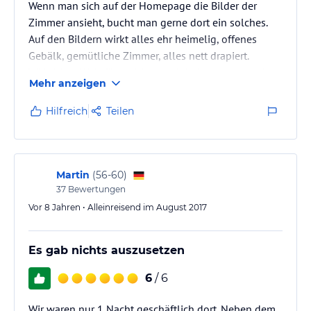
Wenn man sich auf der Homepage die Bilder der
Zimmer ansieht, bucht man gerne dort ein solches.
Auf den Bildern wirkt alles ehr heimelig, offenes
Gebälk, gemütliche Zimmer, alles nett drapiert.
Wirkliches Wohlfühambiente wird hier vermittelt. Ich
Mehr anzeigen
habe auch viele Sommer meiner Kindheit unterhalb
der Brauerei im Haus an der Obermühle bei meiner
Hilfreich
Teilen
Großmutter verbracht. Viele Erinnerungen an längst
vergangene Zeiten kamen hoch.
Wir ließen uns zudem von den vielen (für uns
vollkommen unverständlichen…
Martin
(
56-60
)
37
Bewertungen
Vor 8 Jahren • Alleinreisend im August 2017
Es gab nichts auszusetzen
6
/ 6
Wir waren nur 1 Nacht geschäftlich dort. Neben dem