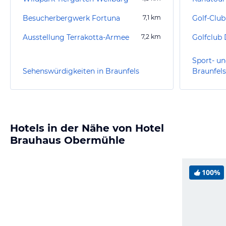
Besucherbergwerk Fortuna
7,1
km
Golf-Club
Ausstellung Terrakotta-Armee
7,2
km
Golfclub 
Sport- un
Sehenswürdigkeiten in Braunfels
Braunfels
Hotels in der Nähe von Hotel
Brauhaus Obermühle
100%