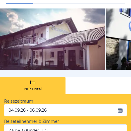
von Booki
Nur Hotel
Reisezeitraum
04.09.26 - 06.09.26
Reiseteilnehmer & Zimmer
2 Erw, 0 Kinder, 1 Zi.