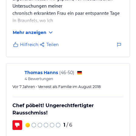
Untersuchungen meiner
chronisch erkrankten Frau ein paar entspannte Tage
in Braunfels, wo ich
14 Jahre lang mit guten Erinnerungen gelebt habe,
Mehr anzeigen
zu verbringen. Also haben
wir vom Ankunftstag Montag bis zur Abreise am
Hilfreich
Teilen
Freitag ein Doppelzimmer mit
Frühstück im "Brauhaus Obermühle Braunfels"
gebucht.
Als wir kurz vor 17 Uhr ankamen, war nicht ganz
Thomas Hanns
(
46-50
)
eindeutig, wo man parken kann.
4
Bewertungen
Alles stockdunkel und bei dem Nebel an diesem Tag
Vor 7 Jahren • Verreist als Familie im August 2018
ziemlich gespenstisch.
Auf der…
Chef pöbelt! Ungerechtfertigter
Rausschmiss!
1
/ 6