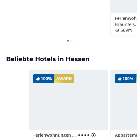
Braunfels,
569m
Beliebte Hotels in Hessen
100%
100%
AWARD
Ferienwohnungen Landhaus Meran