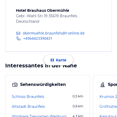
Hotel Brauhaus Obermühle
Gebr.-Wahl-Str.19 35619 Braunfels
Deutschland
obermuehle.braunfels@t-online.de
+4964423390431
Karte
Interessantes in der Nähe
Sehenswürdigkeiten
Spor
Schloss Braunfels
0,5
km
Krumos Z
Altstadt Braunfels
0,6
km
Grillhütte
Wildpark Tiergarten Weilburg
4,3
km
Kanutour