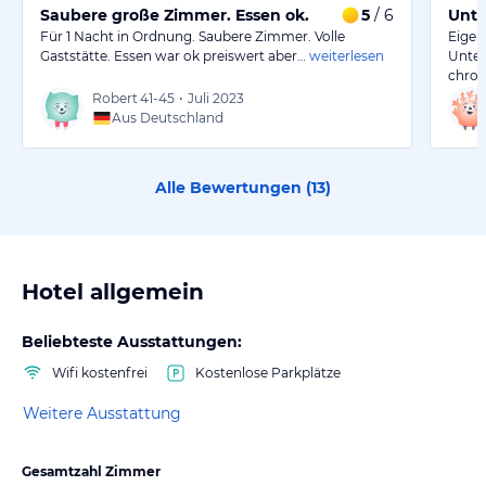
Saubere große Zimmer. Essen ok.
5
/ 6
Unte
Für 1 Nacht in Ordnung. Saubere Zimmer. Volle
Eigen
Gaststätte. Essen war ok preiswert aber…
weiterlesen
Unte
chron
Robert
41-45
•
Juli 2023
Aus Deutschland
Alle Bewertungen (
13
)
Hotel allgemein
Beliebteste Ausstattungen:
Wifi kostenfrei
Kostenlose Parkplätze
Weitere Ausstattung
Gesamtzahl Zimmer