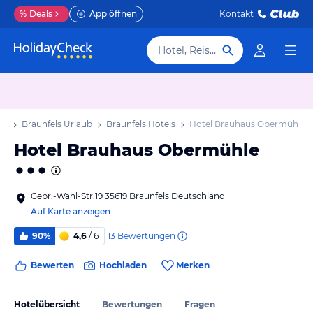
%
Deals
App öffnen
Kontakt
Hotel, Reiseziel
ub
Braunfels Urlaub
Braunfels Hotels
Hotel Brauhaus Obermühle
Hotel Brauhaus Obermühle
Gebr.-Wahl-Str.19 35619 Braunfels Deutschland
Auf Karte anzeigen
13
Bewertungen
90%
4,6
/ 6
Bewerten
Hochladen
Merken
Hotelübersicht
Bewertungen
Fragen