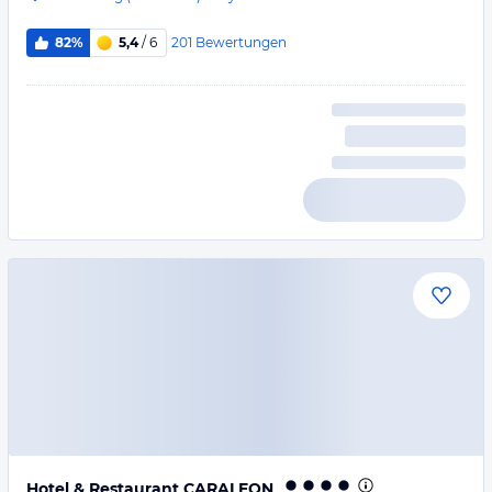
201
Bewertungen
82%
5,4
/ 6
Hotel & Restaurant CARALEON