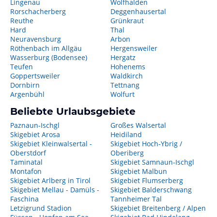
Lingenau
Wolfhalden
Rorschacherberg
Deggenhausertal
Reuthe
Grünkraut
Hard
Thal
Neuravensburg
Arbon
Röthenbach im Allgäu
Hergensweiler
Wasserburg (Bodensee)
Hergatz
Teufen
Hohenems
Goppertsweiler
Waldkirch
Dornbirn
Tettnang
Argenbühl
Wolfurt
Beliebte Urlaubsgebiete
Paznaun-Ischgl
Großes Walsertal
Skigebiet Arosa
Heidiland
Skigebiet Kleinwalsertal -
Skigebiet Hoch-Ybrig /
Oberstdorf
Oberiberg
Taminatal
Skigebiet Samnaun-Ischgl
Montafon
Skigebiet Malbun
Skigebiet Arlberg in Tirol
Skigebiet Flumserberg
Skigebiet Mellau - Damüls -
Skigebiet Balderschwang
Faschina
Tannheimer Tal
Letzigrund Stadion
Skigebiet Breitenberg / Alpen