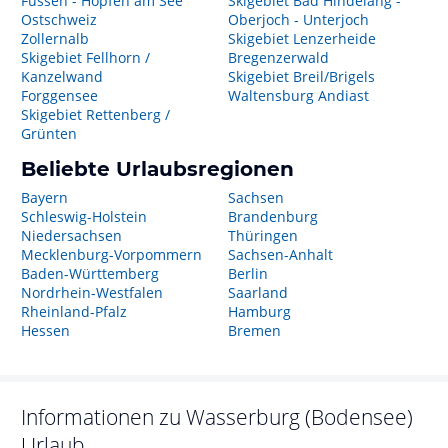
Füssen - Hopfen am See
Skigebiet Bad Hindelang -
Ostschweiz
Oberjoch - Unterjoch
Zollernalb
Skigebiet Lenzerheide
Skigebiet Fellhorn /
Bregenzerwald
Kanzelwand
Skigebiet Breil/Brigels
Forggensee
Waltensburg Andiast
Skigebiet Rettenberg /
Grünten
Beliebte Urlaubsregionen
Bayern
Sachsen
Schleswig-Holstein
Brandenburg
Niedersachsen
Thüringen
Mecklenburg-Vorpommern
Sachsen-Anhalt
Baden-Württemberg
Berlin
Nordrhein-Westfalen
Saarland
Rheinland-Pfalz
Hamburg
Hessen
Bremen
Informationen zu
Wasserburg (Bodensee)
Urlaub