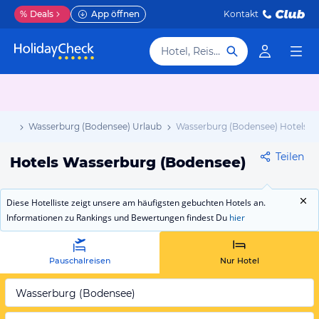
%
Deals
App öffnen
Kontakt
Hotel, Reiseziel
aub
Wasserburg (Bodensee) Urlaub
Wasserburg (Bodensee) Hotels
Teilen
Hotels Wasserburg (Bodensee)
Diese Hotelliste zeigt unsere am häufigsten gebuchten Hotels an.
Informationen zu Rankings und Bewertungen findest Du
hier
Pauschalreisen
Nur Hotel
Wasserburg (Bodensee)