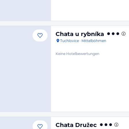
Chata u rybníka
Tuchlovice
·
Mittelböhmen
Keine Hotelbewertungen
Chata Družec