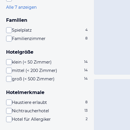
Alle 7 anzeigen
Familien
Spielplatz
4
Familienzimmer
8
Hotelgröße
klein (< 50 Zimmer)
14
mittel (< 200 Zimmer)
14
groß (< 500 Zimmer)
14
Hotelmerkmale
Haustiere erlaubt
8
Nichtraucherhotel
13
Hotel für Allergiker
2