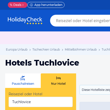
%
Deals
App herunterladen
Europa Urlaub
Tschechien Urlaub
Mittelböhmen Urlaub
Tuchl
Hotels Tuchlovice
Pauschalreisen
Nur Hotel
Diese Hotelliste z
Reiseziel oder Hotel
Tuchlovice