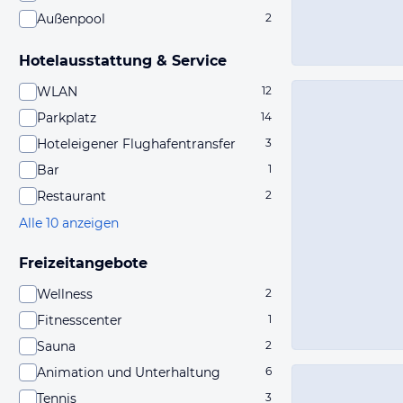
Außenpool
2
Hotelausstattung & Service
WLAN
12
Parkplatz
14
Hoteleigener Flughafentransfer
3
Bar
1
Restaurant
2
Alle 10 anzeigen
Freizeitangebote
Wellness
2
Fitnesscenter
1
Sauna
2
Animation und Unterhaltung
6
Tennis
3