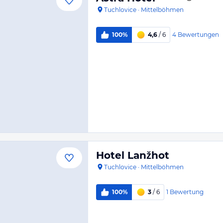
Tuchlovice
·
Mittelböhmen
4
Bewertungen
100%
4,6
/ 6
Hotel Lanžhot
Tuchlovice
·
Mittelböhmen
1
Bewertung
100%
3
/ 6