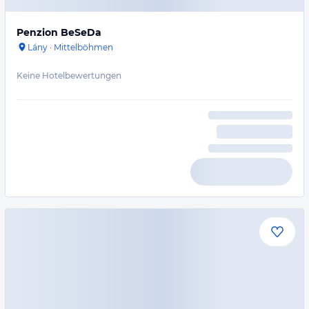
Penzion BeSeDa
Lány
·
Mittelböhmen
Keine Hotelbewertungen