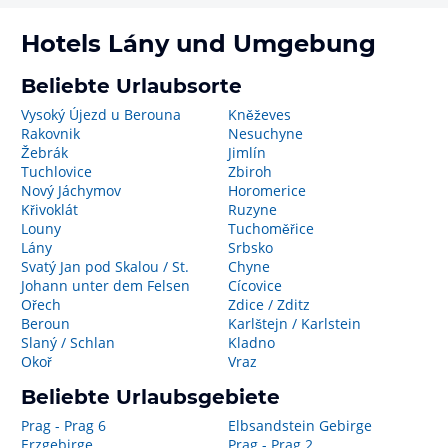
Hotels
Lány
und Umgebung
Beliebte Urlaubsorte
Vysoký Újezd u Berouna
Kněževes
Rakovnik
Nesuchyne
Žebrák
Jimlín
Tuchlovice
Zbiroh
Nový Jáchymov
Horomerice
Křivoklát
Ruzyne
Louny
Tuchoměřice
Lány
Srbsko
Svatý Jan pod Skalou / St.
Chyne
Johann unter dem Felsen
Cícovice
Ořech
Zdice / Zditz
Beroun
Karlštejn / Karlstein
Slaný / Schlan
Kladno
Okoř
Vraz
Beliebte Urlaubsgebiete
Prag - Prag 6
Elbsandstein Gebirge
Erzgebirge
Prag - Prag 2