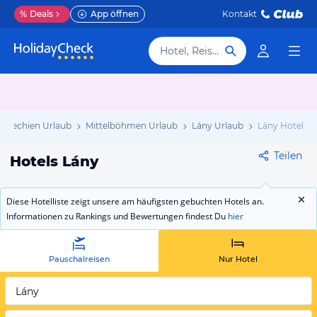
%
Deals
App öffnen
Kontakt
Hotel, Reiseziel
schechien Urlaub
Mittelböhmen Urlaub
Lány Urlaub
Lány Hotels
Teilen
Hotels Lány
Diese Hotelliste zeigt unsere am häufigsten gebuchten Hotels an.
Informationen zu Rankings und Bewertungen findest Du
hier
Pauschalreisen
Nur Hotel
Lány