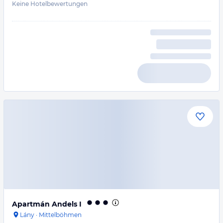
Keine Hotelbewertungen
Apartmán Andels I
Lány
·
Mittelböhmen