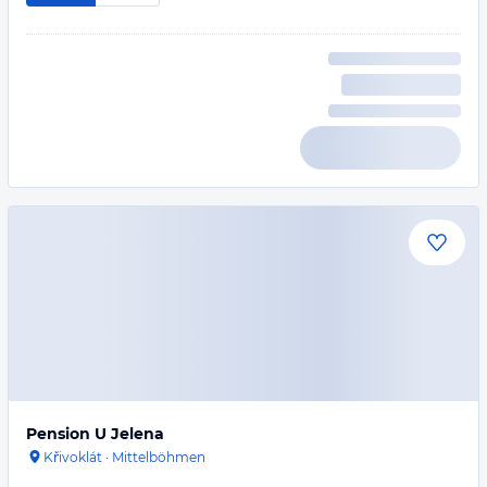
Pension U Jelena
Křivoklát
·
Mittelböhmen