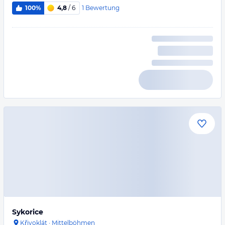
1
Bewertung
100%
4,8
/ 6
Sykorice
Křivoklát
·
Mittelböhmen