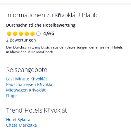
Informationen zu
Křivoklát
Urlaub
Durchschnittliche Hotelbewertung:
4,9
/
6
2
Bewertungen
Der Durchschnitt ergibt sich aus den Bewertungen der einzelnen Hotels
in Křivoklát auf HolidayCheck.
Reiseangebote
Last Minute Křivoklát
Pauschalreisen Křivoklát
Mietwagen Křivoklát
Flüge
Trend-Hotels
Křivoklát
Hotel Sýkora
Chata Markétka