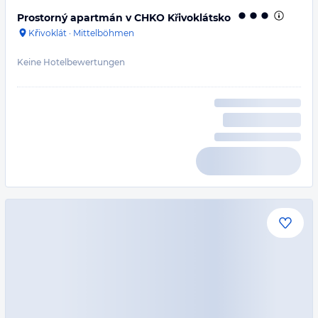
Prostorný apartmán v CHKO Křivoklátsko
Křivoklát
·
Mittelböhmen
Keine Hotelbewertungen