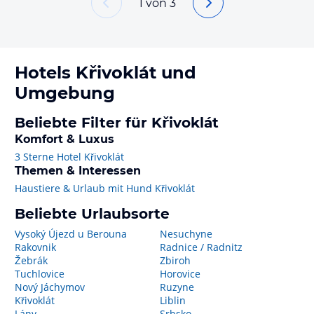
1
von
3
Hotels
Křivoklát
und
Umgebung
Beliebte Filter für Křivoklát
Komfort & Luxus
3 Sterne Hotel Křivoklát
Themen & Interessen
Haustiere & Urlaub mit Hund Křivoklát
Beliebte Urlaubsorte
Vysoký Újezd u Berouna
Nesuchyne
Rakovnik
Radnice / Radnitz
Žebrák
Zbiroh
Tuchlovice
Horovice
Nový Jáchymov
Ruzyne
Křivoklát
Liblin
Lány
Srbsko