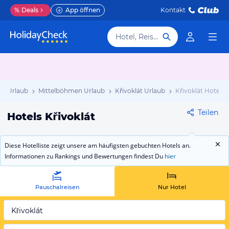
%
Deals
App öffnen
Kontakt
Hotel, Reiseziel
en Urlaub
Mittelböhmen Urlaub
Křivoklát Urlaub
Křivoklát Hotels
Teilen
Hotels Křivoklát
Diese Hotelliste zeigt unsere am häufigsten gebuchten Hotels an.
Informationen zu Rankings und Bewertungen findest Du
hier
Pauschalreisen
Nur Hotel
Křivoklát