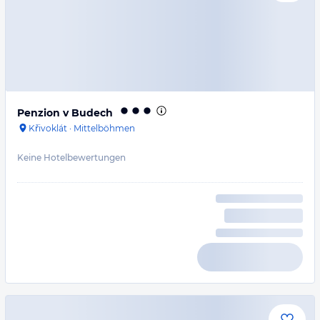
Penzion v Budech
Křivoklát
·
Mittelböhmen
Keine Hotelbewertungen