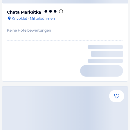
Chata Markétka
Křivoklát
·
Mittelböhmen
Keine Hotelbewertungen