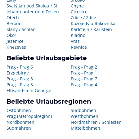
Svatý Jan pod Skalou / St.
Chyne
Johann unter dem Felsen
Cícovice
Ořech
Zdice / Zditz
Beroun
Kozojedy u Rakovníka
Slaný / Schlan
Karlštejn / Karlstein
Okoř
Kladno
Jesenice
Vraz
Kněževes
Revnice
Beliebte Urlaubsgebiete
Prag - Prag 6
Prag - Prag 2
Erzgebirge
Prag - Prag 1
Prag - Prag 3
Prag - Prag 7
Prag - Prag 5
Prag - Prag 4
Elbsandstein Gebirge
Beliebte Urlaubsregionen
Ostböhmen
Südböhmen
Prag (Metropolregion)
Westböhmen
Nordböhmen
Nordmähren / Schlesien
Südmähren
Mittelböhmen