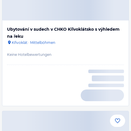
Ubytování v sudech v CHKO Křivoklátsko s výhledem
na řeku
Křivoklát
·
Mittelböhmen
Keine Hotelbewertungen