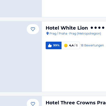
Hotel White Lion
Prag / Praha
·
Prag (Metropolregion)
18
Bewertungen
99%
4,4
/ 6
Hotel Three Crowns Pr