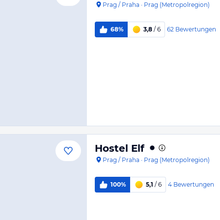
Prag / Praha
·
Prag (Metropolregion)
62
Bewertungen
68%
3,8
/ 6
Hostel Elf
Prag / Praha
·
Prag (Metropolregion)
4
Bewertungen
100%
5,1
/ 6