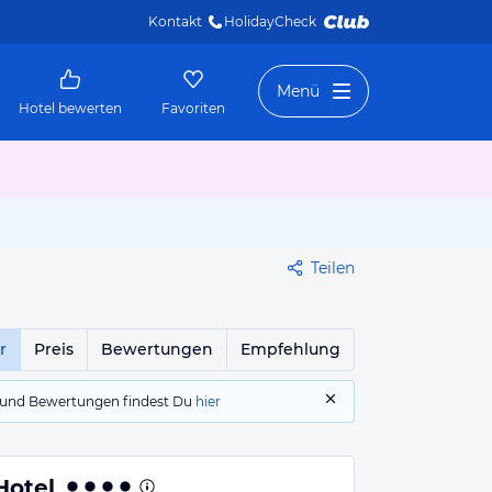
Kontakt
HolidayCheck 
Menü
Hotel bewerten
Favoriten
Teilen
r
Preis
Bewertungen
Empfehlung
gs und Bewertungen findest Du
hier
Hotel