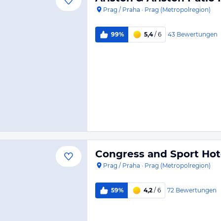
Prag / Praha
·
Prag (Metropolregion)
43
Bewertungen
99%
5,4
/ 6
Congress and Sport Hot
Prag / Praha
·
Prag (Metropolregion)
72
Bewertungen
59%
4,2
/ 6