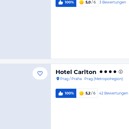
3
Bewertungen
100%
5,0
/ 6
Hotel Carlton
Prag / Praha
·
Prag (Metropolregion)
42
Bewertungen
100%
5,2
/ 6