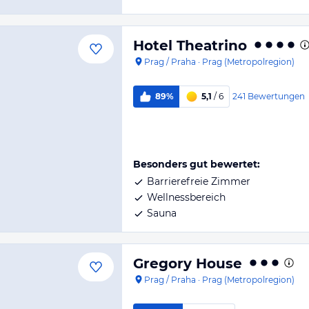
Hotel Theatrino
Prag / Praha
·
Prag (Metropolregion)
241
Bewertungen
89%
5,1
/ 6
Besonders gut bewertet:
Barrierefreie Zimmer
Wellnessbereich
Sauna
Gregory House
Prag / Praha
·
Prag (Metropolregion)