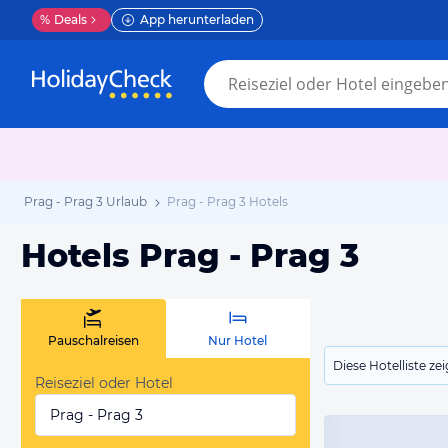
%
Deals
App herunterladen
Prag - Prag 3 Urlaub
Prag - Prag 3 Hotels
Hotels Prag - Prag 3
Pauschalreisen
Nur Hotel
Diese Hotelliste z
Reiseziel oder Hotel
Prag - Prag 3