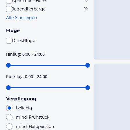
Apartment-Hotel
10
Jugendherberge
10
Alle 6 anzeigen
Flüge
Direktflüge
Du findest mit dieser Einstellung Flüge, die mit sehr
hoher Wahrscheinlichkeit Direktflüge sind. Bitte
Hinflug
:
0:00 - 24:00
prüfe vor der Buchung noch einmal die Flugdetails.
Rückflug
:
0:00 - 24:00
Verpflegung
beliebig
mind. Frühstück
mind. Halbpension