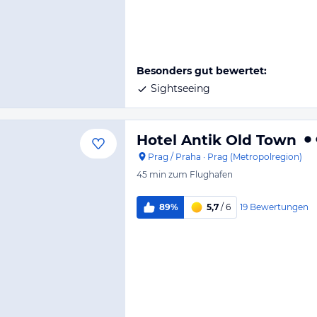
Besonders gut bewertet:
Sightseeing
Hotel Antik Old Town
Prag / Praha
·
Prag (Metropolregion)
45 min
zum Flughafen
19
Bewertungen
89%
5,7
/ 6