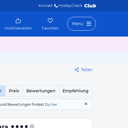
Kontakt
HolidayCheck 
Menü
Hotel bewerten
Favoriten
Teilen
r
Preis
Bewertungen
Empfehlung
gs und Bewertungen findest Du
hier
aza