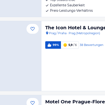
Exzellente Sauberkeit
Preis-Leistungs-Verhältnis
The Icon Hotel & Loung
Prag / Praha
·
Prag (Metropolregion)
38
Bewertungen
99%
5,9
/ 6
Motel One Prague-Flor