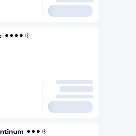
e
entinum