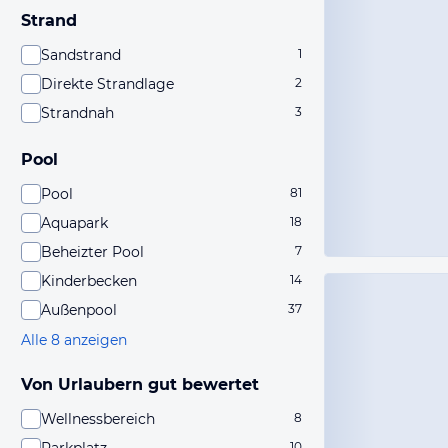
Strand
Sandstrand
1
Direkte Strandlage
2
Strandnah
3
Pool
Pool
81
Aquapark
18
Beheizter Pool
7
Kinderbecken
14
Außenpool
37
Alle 8 anzeigen
Von Urlaubern gut bewertet
Wellnessbereich
8
10