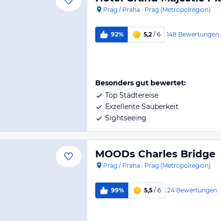
Prag / Praha
·
Prag (Metropolregion)
148
Bewertungen
92%
5,2
/ 6
Besonders gut bewertet:
Top Städtereise
Exzellente Sauberkeit
Sightseeing
MOODs Charles Bridge
Prag / Praha
·
Prag (Metropolregion)
24
Bewertungen
99%
5,5
/ 6