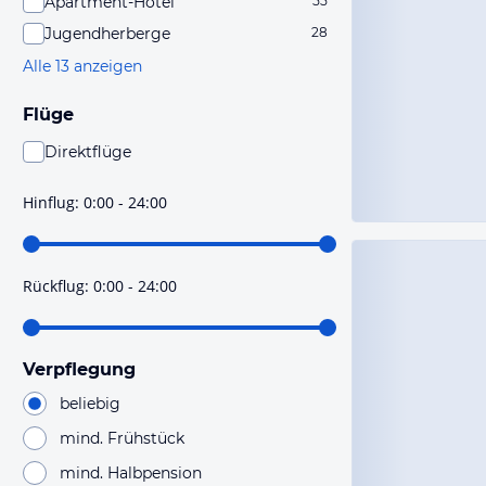
Apartment-Hotel
55
Jugendherberge
28
Alle 13 anzeigen
Flüge
Direktflüge
Du findest mit dieser Einstellung Flüge, die mit sehr
hoher Wahrscheinlichkeit Direktflüge sind. Bitte
Hinflug
:
0:00 - 24:00
prüfe vor der Buchung noch einmal die Flugdetails.
Rückflug
:
0:00 - 24:00
Verpflegung
beliebig
mind. Frühstück
mind. Halbpension