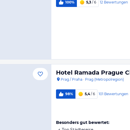
12
Bewertungen
100%
5,3
/ 6
Hotel Ramada Prague Ci
Prag / Praha
·
Prag (Metropolregion)
101
Bewertungen
98%
5,4
/ 6
Besonders gut bewertet:
Top Städtereise