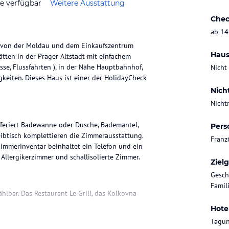
ze verfügbar
Weitere Ausstattung
Chec
ab 14
e von der Moldau und dem Einkaufszentrum
Haus
ätten in der Prager Altstadt mit einfachem
se, Flussfahrten ), in der Nähe Hauptbahnhof,
Nicht
eiten. Dieses Haus ist einer der HolidayCheck
Nich
Nicht
feriert Badewanne oder Dusche, Bademantel,
Pers
reibtisch komplettieren die Zimmerausstattung.
Franz
Zimmerinventar beinhaltet ein Telefon und ein
 Allergikerzimmer und schallisolierte Zimmer.
Ziel
Gesch
Famili
hlbar. Das Restaurant Le Grill, das Kolkovna
Hote
Tagun