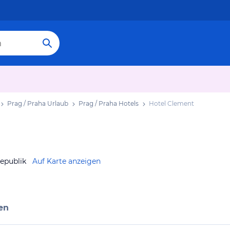
Prag / Praha Urlaub
Prag / Praha Hotels
Hotel Clement
epublik
Auf Karte anzeigen
en