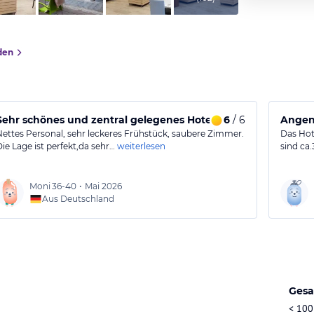
den
Sehr schönes und zentral gelegenes Hotel
6
/ 6
Angen
Nettes Personal, sehr leckeres Frühstück, saubere Zimmer.
Das Hot
Die Lage ist perfekt,da sehr…
weiterlesen
sind ca.
Moni
36-40
•
Mai 2026
Aus Deutschland
Gesa
< 100