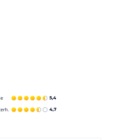
ie
5,4
terh.
4,7