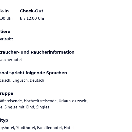
k-In
Check-Out
:00 Uhr
bis 12:00 Uhr
tiere
 erlaubt
traucher- und Raucherinformation
raucherhotel
onal spricht folgende Sprachen
ösisch, Englisch, Deutsch
gruppe
äftsreisende, Hochzeitsreisende, Urlaub zu zweit,
e, Singles mit Kind, Singles
ltyp
gshotel, Stadthotel, Familienhotel, Hotel