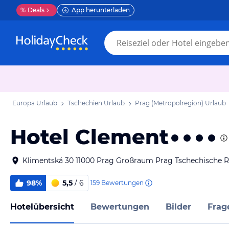
%
Deals
App herunterladen
Europa Urlaub
Tschechien Urlaub
Prag (Metropolregion) Urlaub
Hotel Clement
Klimentská 30 11000 Prag Großraum Prag Tschechische R
98%
5,5
/ 6
159
Bewertungen
Hotelübersicht
Bewertungen
Bilder
Frag