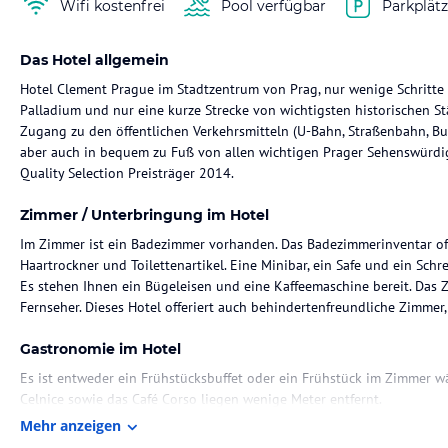
Wifi kostenfrei
Pool verfügbar
Parkplät
Das Hotel allgemein
Hotel Clement Prague im Stadtzentrum von Prag, nur wenige Schritt
Palladium und nur eine kurze Strecke von wichtigsten historischen St
Zugang zu den öffentlichen Verkehrsmitteln (U-Bahn, Straßenbahn, Bus
aber auch in bequem zu Fuß von allen wichtigen Prager Sehenswürdigk
Quality Selection Preisträger 2014.
Zimmer / Unterbringung im Hotel
Im Zimmer ist ein Badezimmer vorhanden. Das Badezimmerinventar of
Haartrockner und Toilettenartikel. Eine Minibar, ein Safe und ein Sch
Es stehen Ihnen ein Bügeleisen und eine Kaffeemaschine bereit. Das 
Fernseher. Dieses Hotel offeriert auch behindertenfreundliche Zimmer,
Gastronomie im Hotel
Es ist entweder ein Frühstücksbuffet oder ein Frühstück im Zimmer wä
Celnice sowie das Café Corso liegen wenige Meter entfernt.
Mehr anzeigen
Sonstige Einrichtungen und Services