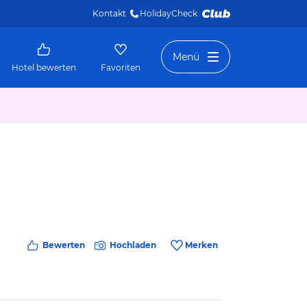
Kontakt
HolidayCheck 
Menü
Hotel bewerten
Favoriten
Bewerten
Hochladen
Merken