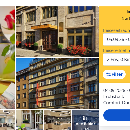
Nur 
Reisezeitrau
04.09.26 - 
Reiseteilneh
2 Erw, 0 Kin
vom Hotelier, März 2017
Filter
04.09.2026 -
Frühstück
Comfort Do
vom Hotelier, März 2017
Alle Bilder
(
102
)