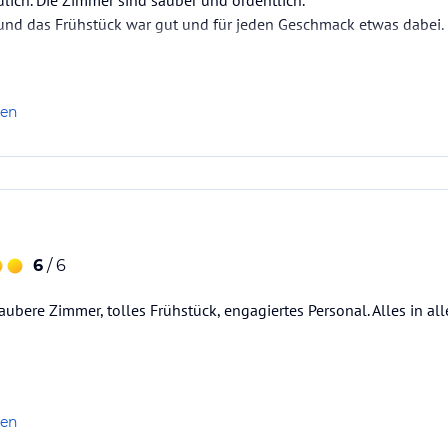
ich. Die Zimmer sind sauber und ordentlich.
 und das Frühstück war gut und für jeden Geschmack etwas dabei.
len
6
/ 6
aubere Zimmer, tolles Frühstück, engagiertes Personal. Alles in al
len