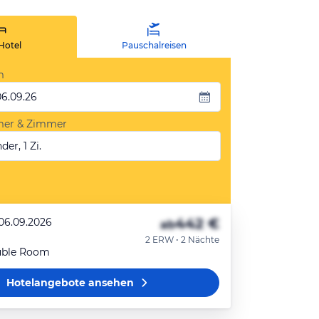
Hotel
Pauschalreisen
m
06.09.26
mer & Zimmer
der, 1 Zi.
442 €
 06.09.2026
ab
2 ERW • 2 Nächte
uble Room
Hotelangebote
ansehen