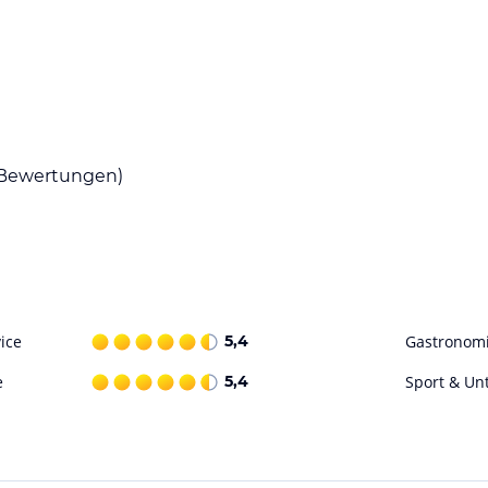
mmen. Natürlich gehört kostenfreies,
nhalten eine Bar, ein Frühstuck-Restaurant mit
terkunft lässt sich ein Geschenkeladen
rvice, Bügelservice sowie Chemische
tzen. Die Unterkunft arrangiert seinen Gästen
Bewertungen)
ataloginformationen. Alle Angaben ohne
uchung die verbindlichen
Angebotsdetails
des
ice
5,4
Gastronom
e
5,4
Sport & Un