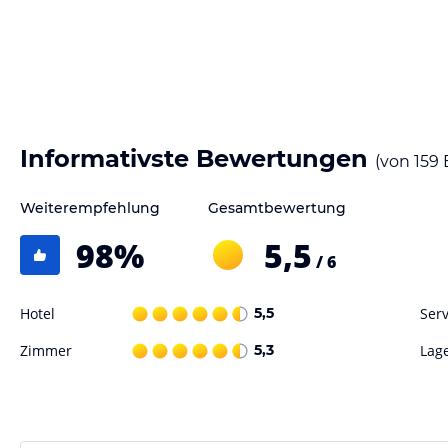
Das Hotel Clement heißt Sie mit 76 klimatisierten Wohnräumen willko
kabelloses Internet zum Ausstattungsstandard. Die Räumlichkeiten bei
Terasse, einen Veranstaltungsraum sowie einen Gepäckraum. In der Un
besuchen. Zum Serviceangebot des Hauses zählt Weckdienst, Wäschese
Reinigung. Gegen einen Aufpreis können Sie die Hotelstellplätze benu
gerne einen Flughafentransfer.
Informativste Bewertungen
(von
159
Hinweis:
Allgemeine und unverbindliche Hoteliers-/Veranstalter-/K
Gewähr und ohne Prüfung durch HolidayCheck. Bitte lies vor der B
Weiterempfehlung
Gesamtbewertung
jeweiligen Veranstalters.
98
%
5,5
/ 6
Hotel
5,5
Serv
Zimmer
5,3
Lag