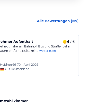
Alle Bewertungen (
159
)
ehmer Aufenthalt
6
/ 6
Alles top!
el liegt nahe am Bahnhof, Bus und Straßenbahn
Ruhige Lage, s
300m entfernt .Es ist kein…
weiterlesen
engagiertes Per
Heidrun
66-70
•
April 2026
Leonor
Aus Deutschland
Aus
mtzahl Zimmer