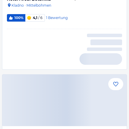
Kladno
·
Mittelböhmen
1
Bewertung
100%
4,1
/ 6