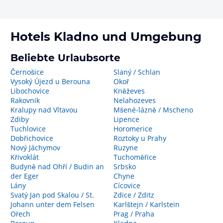
Hotels
Kladno
und Umgebung
Beliebte Urlaubsorte
Černošice
Slaný / Schlan
Vysoký Újezd u Berouna
Okoř
Libochovice
Kněževes
Rakovnik
Nelahozeves
Kralupy nad Vltavou
Mšené-lázně / Mscheno
Zdiby
Lipence
Tuchlovice
Horomerice
Dobřichovice
Roztoky u Prahy
Nový Jáchymov
Ruzyne
Křivoklát
Tuchoměřice
Budyně nad Ohří / Budin an
Srbsko
der Eger
Chyne
Lány
Cícovice
Svatý Jan pod Skalou / St.
Zdice / Zditz
Johann unter dem Felsen
Karlštejn / Karlstein
Ořech
Prag / Praha