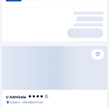
U Admirala
Kladno
·
Mittelböhmen