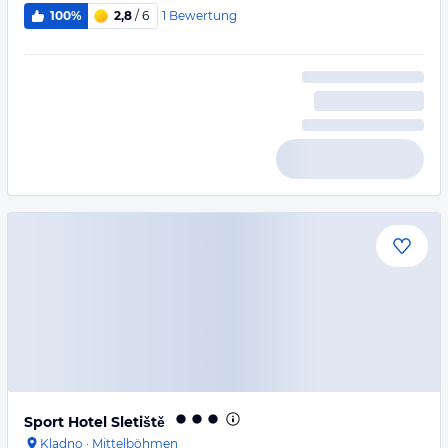
1
Bewertung
100%
2,8
/ 6
Sport Hotel Sletiště
Kladno
·
Mittelböhmen