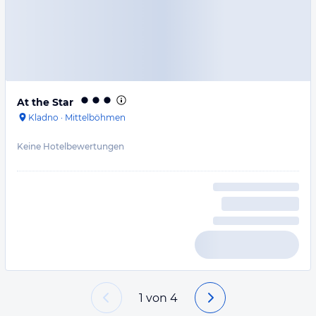
At the Star
Kladno
·
Mittelböhmen
Keine Hotelbewertungen
1
von
4