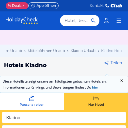
%
Deals
App öffnen
Kontakt
Hotel, Reiseziel
chien Urlaub
Mittelböhmen Urlaub
Kladno Urlaub
Kladno Hotels
Teilen
Hotels Kladno
Diese Hotelliste zeigt unsere am häufigsten gebuchten Hotels an.
Informationen zu Rankings und Bewertungen findest Du
hier
Pauschalreisen
Nur Hotel
Kladno