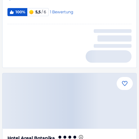
1
Bewertung
100%
5,5
/ 6
Hotel Areal Botanika