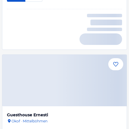
Guesthouse Ernesti
Okoř
·
Mittelböhmen