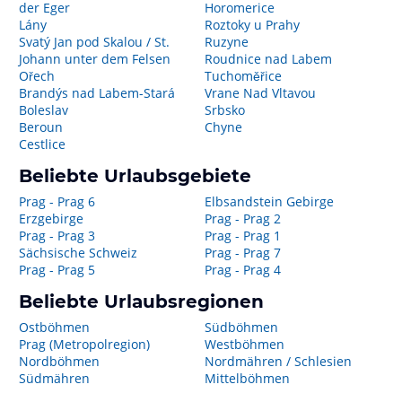
der Eger
Horomerice
Lány
Roztoky u Prahy
Svatý Jan pod Skalou / St.
Ruzyne
Johann unter dem Felsen
Roudnice nad Labem
Ořech
Tuchoměřice
Brandýs nad Labem-Stará
Vrane Nad Vltavou
Boleslav
Srbsko
Beroun
Chyne
Cestlice
Beliebte Urlaubsgebiete
Prag - Prag 6
Elbsandstein Gebirge
Erzgebirge
Prag - Prag 2
Prag - Prag 3
Prag - Prag 1
Sächsische Schweiz
Prag - Prag 7
Prag - Prag 5
Prag - Prag 4
Beliebte Urlaubsregionen
Ostböhmen
Südböhmen
Prag (Metropolregion)
Westböhmen
Nordböhmen
Nordmähren / Schlesien
Südmähren
Mittelböhmen