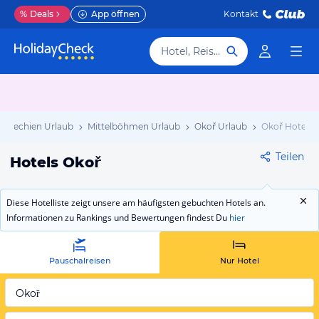
%
Deals
App öffnen
Kontakt
Hotel, Reiseziel
schechien Urlaub
Mittelböhmen Urlaub
Okoř Urlaub
Okoř Hotels
Teilen
Hotels Okoř
Diese Hotelliste zeigt unsere am häufigsten gebuchten Hotels an.
Informationen zu Rankings und Bewertungen findest Du
hier
Pauschalreisen
Nur Hotel
Okoř