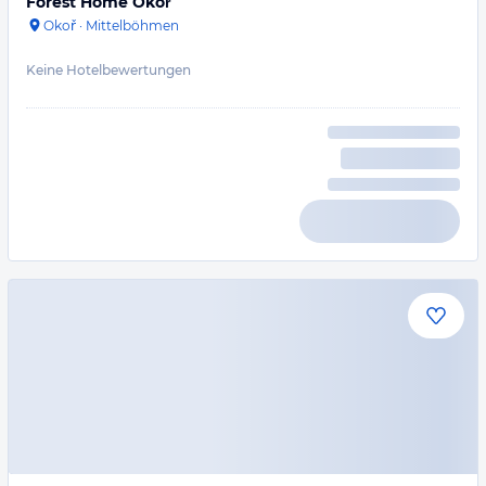
Forest Home Okoř
Okoř
·
Mittelböhmen
Keine Hotelbewertungen