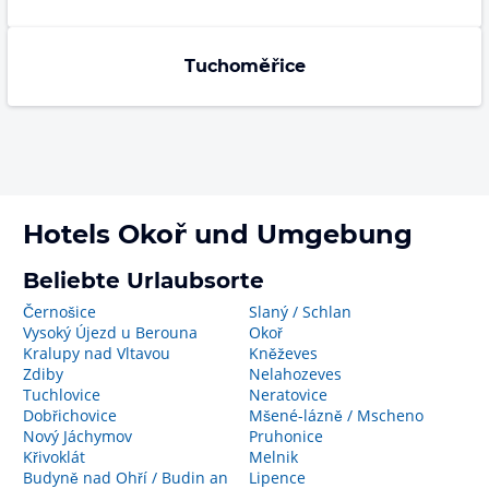
Tuchoměřice
Hotels
Okoř
und Umgebung
Beliebte Urlaubsorte
Černošice
Slaný / Schlan
Vysoký Újezd u Berouna
Okoř
Kralupy nad Vltavou
Kněževes
Zdiby
Nelahozeves
Tuchlovice
Neratovice
Dobřichovice
Mšené-lázně / Mscheno
Nový Jáchymov
Pruhonice
Křivoklát
Melnik
Budyně nad Ohří / Budin an
Lipence