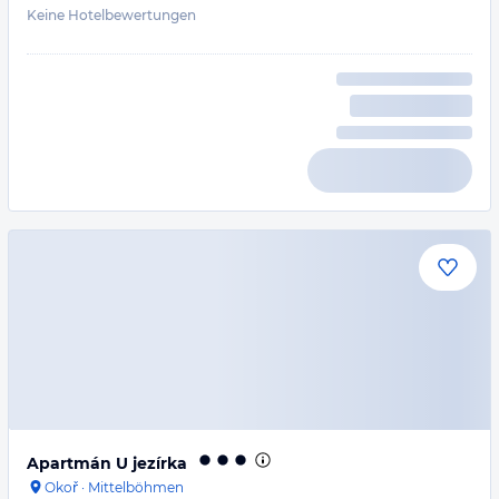
Keine Hotelbewertungen
Apartmán U jezírka
Okoř
·
Mittelböhmen