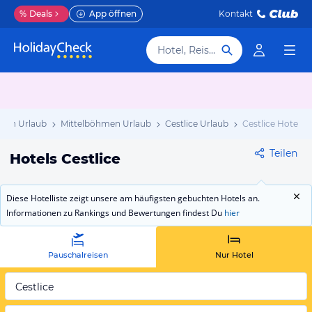
%
Deals
App öffnen
Kontakt
Hotel, Reiseziel
hien Urlaub
Mittelböhmen Urlaub
Cestlice Urlaub
Cestlice Hotels
Teilen
Hotels Cestlice
Diese Hotelliste zeigt unsere am häufigsten gebuchten Hotels an.
Informationen zu Rankings und Bewertungen findest Du
hier
Pauschalreisen
Nur Hotel
Cestlice