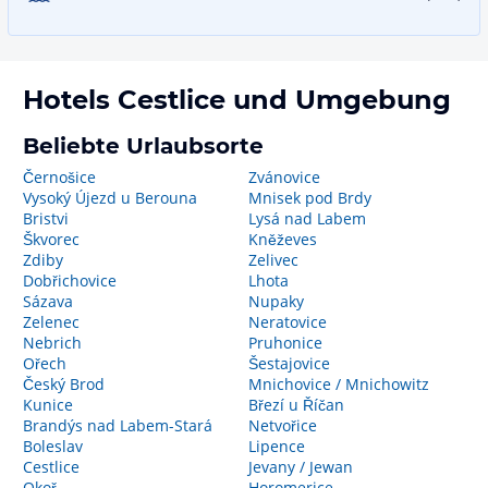
Hotels
Cestlice
und Umgebung
Beliebte Urlaubsorte
Černošice
Zvánovice
Vysoký Újezd u Berouna
Mnisek pod Brdy
Bristvi
Lysá nad Labem
Škvorec
Kněževes
Zdiby
Zelivec
Dobřichovice
Lhota
Sázava
Nupaky
Zelenec
Neratovice
Nebrich
Pruhonice
Ořech
Šestajovice
Český Brod
Mnichovice / Mnichowitz
Kunice
Březí u Říčan
Brandýs nad Labem-Stará
Netvořice
Boleslav
Lipence
Cestlice
Jevany / Jewan
Okoř
Horomerice