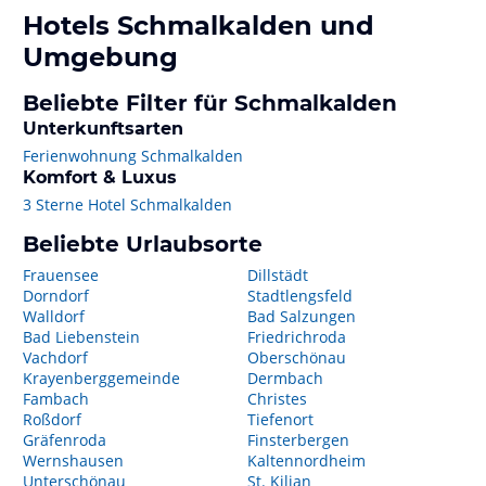
Hotels
Schmalkalden
und
Umgebung
Beliebte Filter für Schmalkalden
Unterkunftsarten
Ferienwohnung Schmalkalden
Komfort & Luxus
3 Sterne Hotel Schmalkalden
Beliebte Urlaubsorte
Frauensee
Dillstädt
Dorndorf
Stadtlengsfeld
Walldorf
Bad Salzungen
Bad Liebenstein
Friedrichroda
Vachdorf
Oberschönau
Krayenberggemeinde
Dermbach
Fambach
Christes
Roßdorf
Tiefenort
Gräfenroda
Finsterbergen
Wernshausen
Kaltennordheim
Unterschönau
St. Kilian