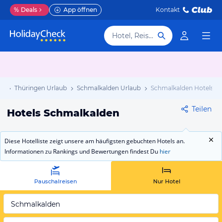
%
Deals
App öffnen
Kontakt
Hotel, Reiseziel
ub
Thüringen Urlaub
Schmalkalden Urlaub
Schmalkalden Hotels
Teilen
Hotels Schmalkalden
Diese Hotelliste zeigt unsere am häufigsten gebuchten Hotels an.
Informationen zu Rankings und Bewertungen findest Du
hier
Pauschalreisen
Nur Hotel
Schmalkalden