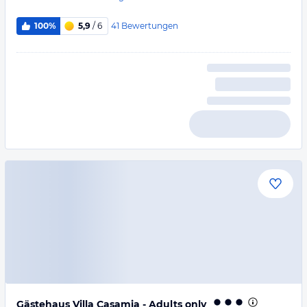
41
Bewertungen
100%
5,9
/ 6
Gästehaus Villa Casamia - Adults only