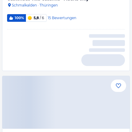
Schmalkalden
·
Thüringen
15
Bewertungen
100%
5,8
/ 6