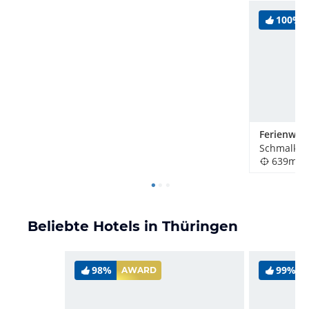
100%
Schmalkal
639m
Beliebte Hotels in Thüringen
98%
99%
AWARD