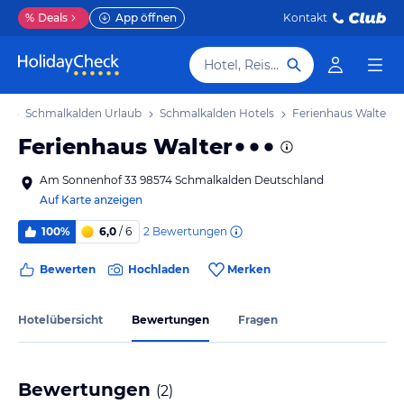
%
Deals
App öffnen
Kontakt
Hotel, Reiseziel
ub
Schmalkalden Urlaub
Schmalkalden Hotels
Ferienhaus Walter
Ferienhaus Walter
Am Sonnenhof 33 98574 Schmalkalden Deutschland
Auf Karte anzeigen
2
Bewertungen
100%
6,0
/ 6
Bewerten
Hochladen
Merken
Hotelübersicht
Bewertungen
Fragen
Bewertungen
(
2
)