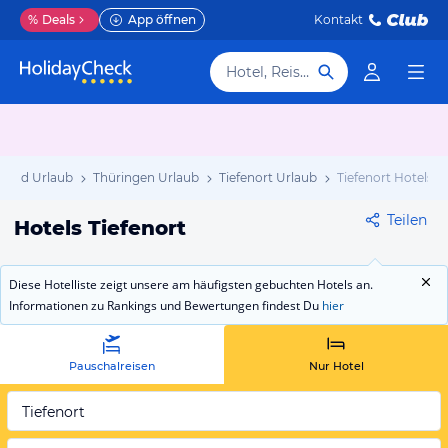
%
Deals
App öffnen
Kontakt
Hotel, Reiseziel
land Urlaub
Thüringen Urlaub
Tiefenort Urlaub
Tiefenort Hotels
Teilen
Hotels Tiefenort
Diese Hotelliste zeigt unsere am häufigsten gebuchten Hotels an.
Informationen zu Rankings und Bewertungen findest Du
hier
Pauschalreisen
Nur Hotel
Tiefenort