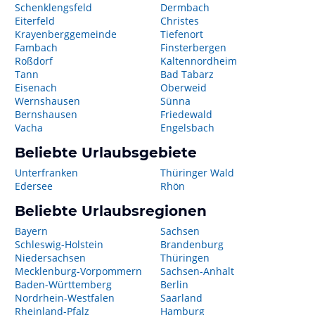
Schenklengsfeld
Dermbach
Eiterfeld
Christes
Krayenberggemeinde
Tiefenort
Fambach
Finsterbergen
Roßdorf
Kaltennordheim
Tann
Bad Tabarz
Eisenach
Oberweid
Wernshausen
Sünna
Bernshausen
Friedewald
Vacha
Engelsbach
Beliebte Urlaubsgebiete
Unterfranken
Thüringer Wald
Edersee
Rhön
Beliebte Urlaubsregionen
Bayern
Sachsen
Schleswig-Holstein
Brandenburg
Niedersachsen
Thüringen
Mecklenburg-Vorpommern
Sachsen-Anhalt
Baden-Württemberg
Berlin
Nordrhein-Westfalen
Saarland
Rheinland-Pfalz
Hamburg