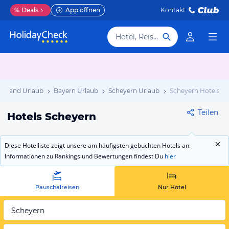
%
Deals
App öffnen
Kontakt
Hotel, Reiseziel
chland Urlaub
Bayern Urlaub
Scheyern Urlaub
Scheyern Hotels
Teilen
Hotels Scheyern
Diese Hotelliste zeigt unsere am häufigsten gebuchten Hotels an.
Informationen zu Rankings und Bewertungen findest Du
hier
Pauschalreisen
Nur Hotel
Scheyern