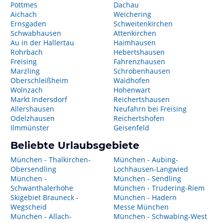
Pöttmes
Dachau
Aichach
Weichering
Ernsgaden
Schweitenkirchen
Schwabhausen
Attenkirchen
Au in der Hallertau
Haimhausen
Rohrbach
Hebertshausen
Freising
Fahrenzhausen
Marzling
Schrobenhausen
Oberschleißheim
Waidhofen
Wolnzach
Hohenwart
Markt Indersdorf
Reichertshausen
Allershausen
Neufahrn bei Freising
Odelzhausen
Reichertshofen
Ilmmünster
Geisenfeld
Beliebte Urlaubsgebiete
München - Thalkirchen-
München - Aubing-
Obersendling
Lochhausen-Langwied
München -
München - Sendling
Schwanthalerhöhe
München - Trudering-Riem
Skigebiet Brauneck -
München - Hadern
Wegscheid
Messe München
München - Allach-
München - Schwabing-West