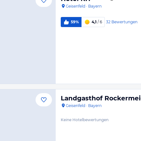
Geisenfeld
·
Bayern
32
Bewertungen
59%
4,1
/ 6
Landgasthof Rockerme
Geisenfeld
·
Bayern
Keine Hotelbewertungen