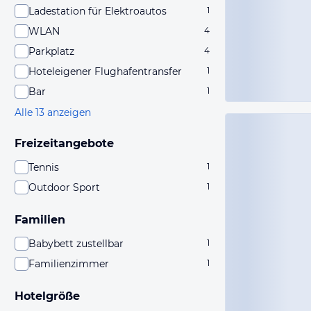
Ladestation für Elektroautos
1
WLAN
4
Parkplatz
4
Hoteleigener Flughafentransfer
1
Bar
1
Alle 13 anzeigen
Freizeitangebote
Tennis
1
Outdoor Sport
1
Familien
Babybett zustellbar
1
Familienzimmer
1
Hotelgröße