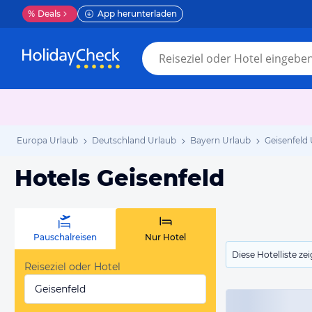
%
Deals
App herunterladen
Europa Urlaub
Deutschland Urlaub
Bayern Urlaub
Geisenfeld
Hotels Geisenfeld
Pauschalreisen
Nur Hotel
Diese Hotelliste z
Reiseziel oder Hotel
Geisenfeld