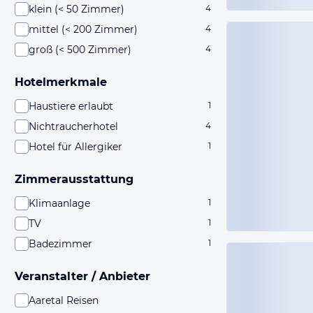
klein (< 50 Zimmer)
4
mittel (< 200 Zimmer)
4
groß (< 500 Zimmer)
4
Hotelmerkmale
Haustiere erlaubt
1
Nichtraucherhotel
4
Hotel für Allergiker
1
Zimmerausstattung
Klimaanlage
1
TV
1
Badezimmer
1
Veranstalter / Anbieter
Aaretal Reisen