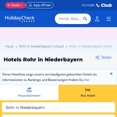
%
Deals
App öffnen
Kontakt
Hotel, Reiseziel
n Urlaub
Rohr in Niederbayern Urlaub
Rohr in Niederbayern Hotels
Teilen
Hotels Rohr in Niederbayern
Diese Hotelliste zeigt unsere am häufigsten gebuchten Hotels an.
Informationen zu Rankings und Bewertungen findest Du
hier
Pauschalreisen
Nur Hotel
Rohr in Niederbayern