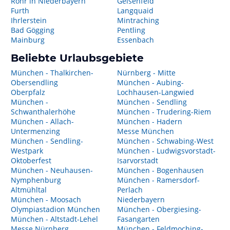
Rohr in Niederbayern
Geisenfeld
Furth
Langquaid
Ihrlerstein
Mintraching
Bad Gögging
Pentling
Mainburg
Essenbach
Beliebte Urlaubsgebiete
München - Thalkirchen-
Nürnberg - Mitte
Obersendling
München - Aubing-
Oberpfalz
Lochhausen-Langwied
München -
München - Sendling
Schwanthalerhöhe
München - Trudering-Riem
München - Allach-
München - Hadern
Untermenzing
Messe München
München - Sendling-
München - Schwabing-West
Westpark
München - Ludwigsvorstadt-
Oktoberfest
Isarvorstadt
München - Neuhausen-
München - Bogenhausen
Nymphenburg
München - Ramersdorf-
Altmühltal
Perlach
München - Moosach
Niederbayern
Olympiastadion München
München - Obergiesing-
München - Altstadt-Lehel
Fasangarten
Messe Nürnberg
München - Feldmoching-