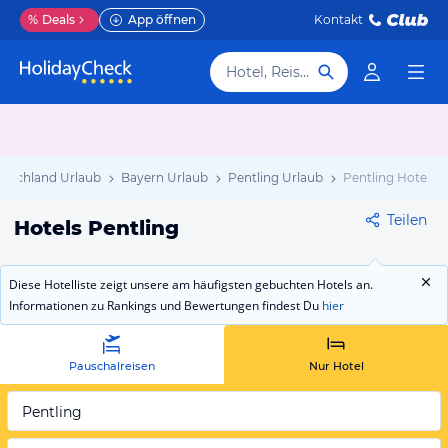
%
Deals
App öffnen
Kontakt
Hotel, Reiseziel
utschland Urlaub
Bayern Urlaub
Pentling Urlaub
Pentling Hotels
Teilen
Hotels Pentling
Diese Hotelliste zeigt unsere am häufigsten gebuchten Hotels an.
Informationen zu Rankings und Bewertungen findest Du
hier
Pauschalreisen
Nur Hotel
Pentling