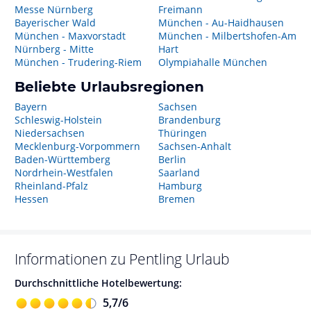
Messe Nürnberg
Freimann
Bayerischer Wald
München - Au-Haidhausen
München - Maxvorstadt
München - Milbertshofen-Am
Nürnberg - Mitte
Hart
München - Trudering-Riem
Olympiahalle München
Beliebte Urlaubsregionen
Bayern
Sachsen
Schleswig-Holstein
Brandenburg
Niedersachsen
Thüringen
Mecklenburg-Vorpommern
Sachsen-Anhalt
Baden-Württemberg
Berlin
Nordrhein-Westfalen
Saarland
Rheinland-Pfalz
Hamburg
Hessen
Bremen
Informationen zu
Pentling
Urlaub
Durchschnittliche Hotelbewertung:
5,7
/
6