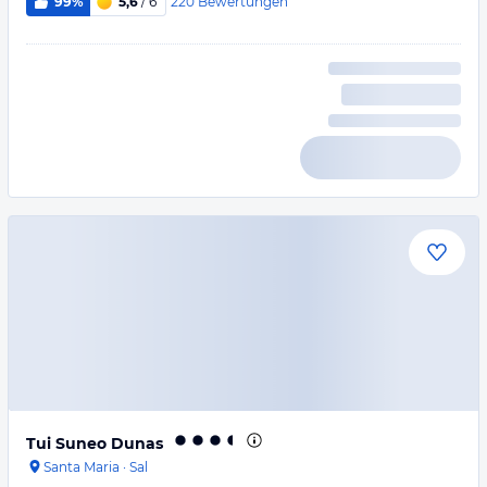
220
Bewertungen
99%
5,6
/ 6
Tui Suneo Dunas
Santa Maria
·
Sal