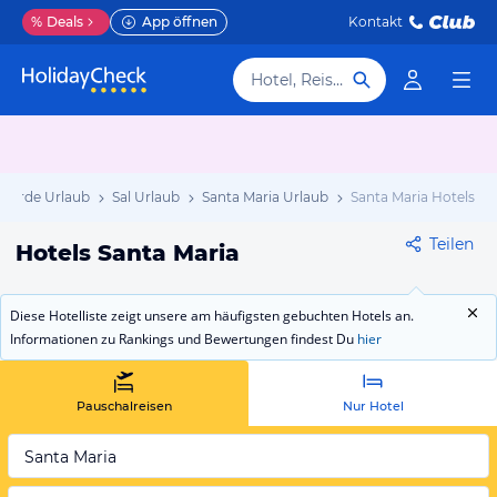
%
Deals
App öffnen
Kontakt
Hotel, Reiseziel
 Verde Urlaub
Sal Urlaub
Santa Maria Urlaub
Santa Maria Hotels
Teilen
Hotels Santa Maria
Diese Hotelliste zeigt unsere am häufigsten gebuchten Hotels an.
Informationen zu Rankings und Bewertungen findest Du
hier
Pauschalreisen
Nur Hotel
Santa Maria