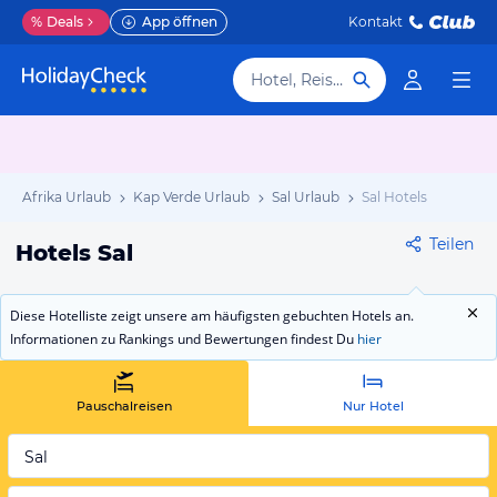
%
Deals
App öffnen
Kontakt
Hotel, Reiseziel
Afrika Urlaub
Kap Verde Urlaub
Sal Urlaub
Sal Hotels
Teilen
Hotels Sal
Diese Hotelliste zeigt unsere am häufigsten gebuchten Hotels an.
Informationen zu Rankings und Bewertungen findest Du
hier
Pauschalreisen
Nur Hotel
Sal