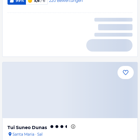
220
Bewertungen
99%
5,6
/ 6
Tui Suneo Dunas
Santa Maria
·
Sal