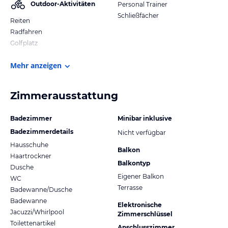
Outdoor-Aktivitäten
Personal Trainer
Schließfächer
Reiten
Radfahren
Golfplatz
Mehr anzeigen
Zimmerausstattung
Badezimmer
Minibar inklusive
Badezimmerdetails
Nicht verfügbar
Hausschuhe
Balkon
Haartrockner
Balkontyp
Dusche
Eigener Balkon
WC
Terrasse
Badewanne/Dusche
Badewanne
Elektronische
Jacuzzi/Whirlpool
Zimmerschlüssel
Toilettenartikel
Anschlusszimmer