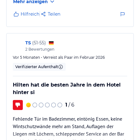
Mehr anzeigen
zielstrebig bearbeitet und gelöst.
Hilfreich
Teilen
TS
(
51-55
)
2
Bewertungen
Vor 5 Monaten • Verreist als Paar im Februar 2026
Verifizierter Aufenthalt
Hilten hat die besten Jahre in dem Hotel
hinter si
1
/ 6
Fehlende Tür im Badezimmer, eintönig Essen, keine
Wintschutzwände mehr am Stand, Auflagen der
Liegen mit Löchern, schleppender Service an der Bar