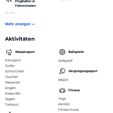
Flughafen in
Fahrminuten
15 min
Mehr anzeigen
Aktivitäten
Wassersport
Ballspiele
Kanusport
Volleyball
Surfen
Vergnügungssport
Schnorcheln
Tauchen
Billard
Wasserski
Angeln
Fitness
Kitesurfen
Yoga
Segeln
Aerobic
Tretboot
Fitness Kurse