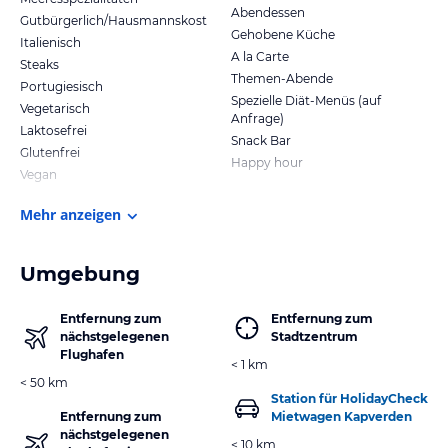
Abendessen
Gutbürgerlich/Hausmannskost
Gehobene Küche
Italienisch
A la Carte
Steaks
Themen-Abende
Portugiesisch
Spezielle Diät-Menüs (auf
Vegetarisch
Anfrage)
Laktosefrei
Snack Bar
Glutenfrei
Happy hour
Vegan
Mehr anzeigen
Umgebung
Entfernung zum
Entfernung zum
nächstgelegenen
Stadtzentrum
Flughafen
< 1 km
< 50 km
Station für HolidayCheck
Entfernung zum
Mietwagen Kapverden
nächstgelegenen
< 10 km