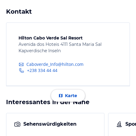
Kontakt
Hilton Cabo Verde Sal Resort
Avenida dos Hoteis 4111 Santa Maria Sal
Kapverdische Inseln
Caboverde_Info@hilton.com
+238 334 44 44
Karte
Interessantes in der Nähe
Sehenswürdigkeiten
Spor