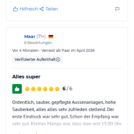
Hoteliers-/Veranstalter-/Kataloginformationen. Alle Angaben
Bereich angekommen ist.
Hilfreich
Teilen
ohne Gewähr und ohne Prüfung durch HolidayCheck. Bitte
lies vor der Buchung die verbindlichen
Angebotsdetails
des
Ich komme gern wieder.
jeweiligen Veranstalters.
Maar
(
71+
)
6
Bewertungen
Vor 4 Monaten • Verreist als Paar im April 2026
Verifizierter Aufenthalt
Alles super
6
/ 6
Ordentlich, sauber, gepflegte Aussenanlagen, hohe
Sauberkeit, alles alles sehr zufrieden stellend. Der
erste Eindruck war sehr gut. Schon der Empfang war
sehr gut. Kleines Mango war, dass man erst 15.00 Uhr
ins Zimmer konnte. Das Upgrade zum Zimmer wurde