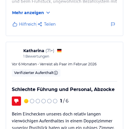
und beim Frühstück, ungewöhnlich Bezahlsystem mit
Krediteinzahlung für Getränke und Essen im voraus,
Mehr anzeigen
sonst gibt es keine Leistung aufs Zimmer, insgesamt
für ein Hilton Hotel sehr schlechtes Preis
Hilfreich
Teilen
Leistungsverhältnis.
Katharina
(
71+
)
1
Bewertungen
Vor 6 Monaten • Verreist als Paar im Februar 2026
Verifizierter Aufenthalt
Schlechte Führung und Personal, Abzocke
1
/ 6
Beim Einchecken unseres doch relativ langen
vierwöchigen Aufenthaltes in einem Doppelzimmer
superior Poolblick baten wir um ein ruhiges Zimmer,