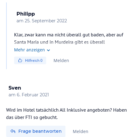
Philipp
am
25. September 2022
Klar, zwar kann ma nicht überall gut baden, aber auf
Santa Maria und in Murdeira gibt es überall
Bademöglichkeiten
Mehr anzeigen
Melden
Hilfreich
0
Von Badeverbot habe ich nichts gehört
Sven
am
6. Februar 2021
Wird im Hotel tatsächlich All Inklusive angeboten? Haben
das über FTI so gebucht.
Frage beantworten
Melden