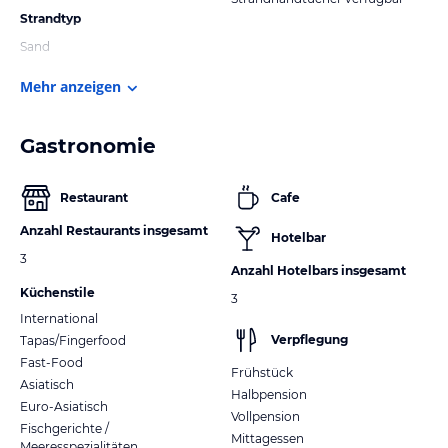
Strandtyp
Sand
Mehr anzeigen
Gastronomie
Restaurant
Cafe
Anzahl Restaurants insgesamt
Hotelbar
3
Anzahl Hotelbars insgesamt
Küchenstile
3
International
Verpflegung
Tapas/Fingerfood
Fast-Food
Frühstück
Asiatisch
Halbpension
Euro-Asiatisch
Vollpension
Fischgerichte /
Mittagessen
Meeresspezialitäten