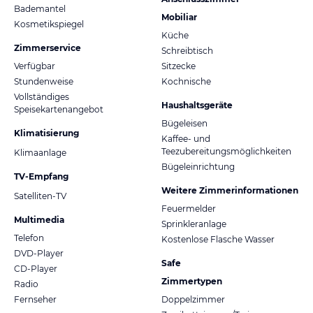
Bademantel
Mobiliar
Kosmetikspiegel
Küche
Zimmerservice
Schreibtisch
Verfügbar
Sitzecke
Stundenweise
Kochnische
Vollständiges
Haushaltsgeräte
Speisekartenangebot
Bügeleisen
Klimatisierung
Kaffee- und
Teezubereitungsmöglichkeiten
Klimaanlage
Bügeleinrichtung
TV-Empfang
Weitere Zimmerinformationen
Satelliten-TV
Feuermelder
Multimedia
Sprinkleranlage
Telefon
Kostenlose Flasche Wasser
DVD-Player
Safe
CD-Player
Zimmertypen
Radio
Fernseher
Doppelzimmer