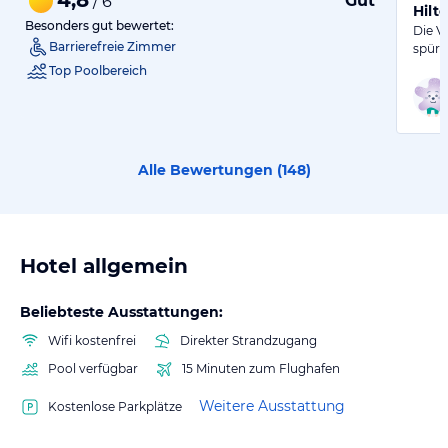
Gut
/ 6
Hilto
Besonders gut bewertet:
Die V
Barrierefreie Zimmer
spürb
Top Poolbereich
Alle Bewertungen (
148
)
Hotel allgemein
Beliebteste Ausstattungen:
Wifi kostenfrei
Direkter Strandzugang
Pool verfügbar
15 Minuten zum Flughafen
Weitere Ausstattung
Kostenlose Parkplätze