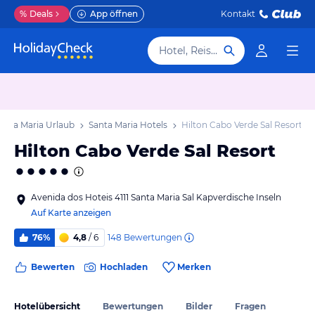
%
Deals
App öffnen
Kontakt
Hotel, Reiseziel
anta Maria Urlaub
Santa Maria Hotels
Hilton Cabo Verde Sal Resort
Hilton Cabo Verde Sal Resort
Avenida dos Hoteis 4111 Santa Maria Sal Kapverdische Inseln
Auf Karte anzeigen
148
Bewertungen
76%
4,8
/ 6
Bewerten
Hochladen
Merken
Hotelübersicht
Bewertungen
Bilder
Fragen