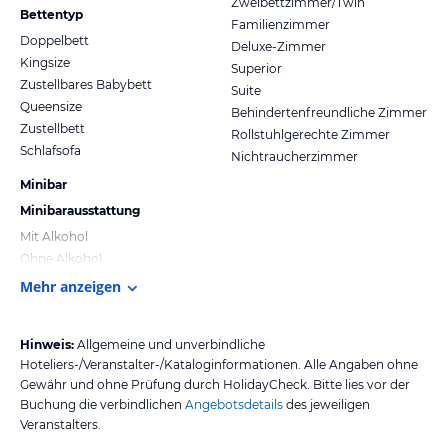
Zweibettzimmer/Twin
Bettentyp
Familienzimmer
Doppelbett
Deluxe-Zimmer
Kingsize
Superior
Zustellbares Babybett
Suite
Queensize
Behindertenfreundliche Zimmer
Zustellbett
Rollstuhlgerechte Zimmer
Schlafsofa
Nichtraucherzimmer
Minibar
Minibarausstattung
Mit Alkohol
Ohne Alkohol
Mehr anzeigen
Hinweis:
Allgemeine und unverbindliche
Hoteliers-/Veranstalter-/Kataloginformationen. Alle Angaben ohne
Gewähr und ohne Prüfung durch HolidayCheck. Bitte lies vor der
Buchung die verbindlichen
Angebotsdetails
des jeweiligen
Veranstalters.