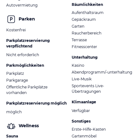
Räumlichkeiten
Autovermietung
Aufenthaltsraum
Parken
Gepäckraum
Garten
Kostenfrei
Raucherbereich
Terrasse
Parkplatzreservierung
verpflichtend
Fitnesscenter
Nicht erforderlich
Unterhaltung
Parkmöglichkeiten
Kasino
Abendprogramm/-unterhaltung
Parkplatz
Live-Musik
Parkgarage
Sportevents Live-
Öffentliche Parkplätze
Übertragungen
vorhanden
Klimaanlage
Parkplatzreservierung möglich
Verfügbar
möglich
Sonstiges
Wellness
Erste-Hilfe-Kasten
Sauna
Gartenmöbel