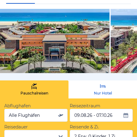
vom Hotelie
Pauschalreisen
Nur Hotel
Abflughafen
Reisezeitraum
Alle Flughäfen
09.08.26 - 07.10.26
Reisedauer
Reisende & Zi.
2 Erw, 0 Kinder, 1 Zi.