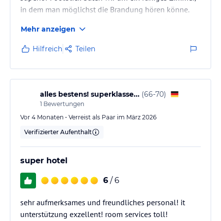
in dem man möglichst die Brandung hören könne.
Wir erhielten ein Zimmer weit im vorderen Bereich
Mehr anzeigen
direkt über der Bar, in der jeden Abend (wochenweise
wiederholend) Musik- und Tanzveranstaltungen bis
Hilfreich
Teilen
23:30 Uhr stattfinden. An ein Öffnen der Balkontür
nachts war nicht zu denken. Auf unsere erste
Beschwerde wurde versucht uns einzureden, die
Veranstaltungen hörten gegen…
alles bestens! superklasse...
(
66-70
)
1
Bewertungen
Vor 4 Monaten • Verreist als Paar im März 2026
Verifizierter Aufenthalt
super hotel
6
/ 6
sehr aufmerksames und freundliches personal! it
unterstützung exzellent! room services toll!