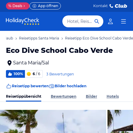
%
Deals
App öffnen
Kontakt
Hotel, Reiseziel
a Urlaub
Reisetipps Santa Maria
Reisetipp Eco Dive School Cabo Verde
Eco Dive School Cabo Verde
Santa Maria/Sal
100%
6
/ 6
3 Bewertungen
Reisetipp bewerten
Bilder hochladen
Reisetippübersicht
Bewertungen
Bilder
Hotels