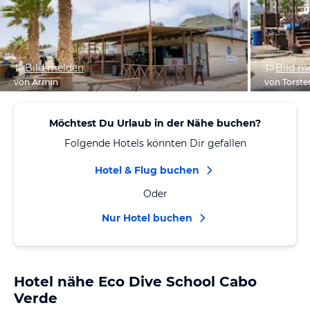
Bild melden
Bild m
von Armin
von Torste
Möchtest Du Urlaub in der Nähe buchen?
Folgende Hotels könnten Dir gefallen
Hotel & Flug buchen
Oder
Nur Hotel buchen
Hotel nähe Eco Dive School Cabo
Verde