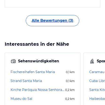
Alle Bewertungen (3)
Interessantes in der Nähe
Sehenswürdigkeiten
Spor
Fischereihafen Santa Maria
Caramau 
0,1
km
Strand Santa Maria
Cuba Libr
0,1
km
Kirche Paróquia Nossa Senhora das Dores–Sal
Santa Kit
0,2
km
Museu do Sal
Haibeoba
0,2
km