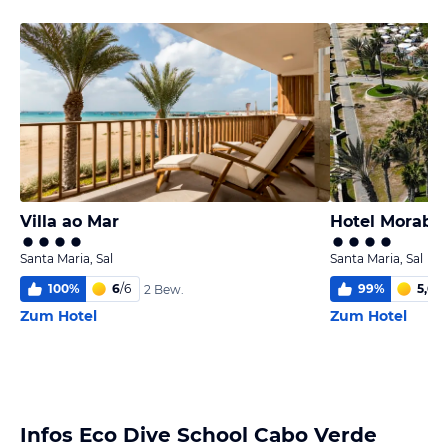
Villa ao Mar
Hotel Morabe
Santa Maria, Sal
Santa Maria, Sal
100
%
6
/
6
99
%
5,6
/
6
2 Bew.
Zum Hotel
Zum Hotel
Infos Eco Dive School Cabo Verde