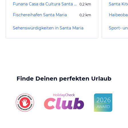
Funana Casa da Cultura Santa Maria
Santa Kit
0,2
km
Fischereihafen Santa Maria
Haibeoba
0,2
km
Sehenswürdigkeiten in Santa Maria
Finde Deinen perfekten Urlaub