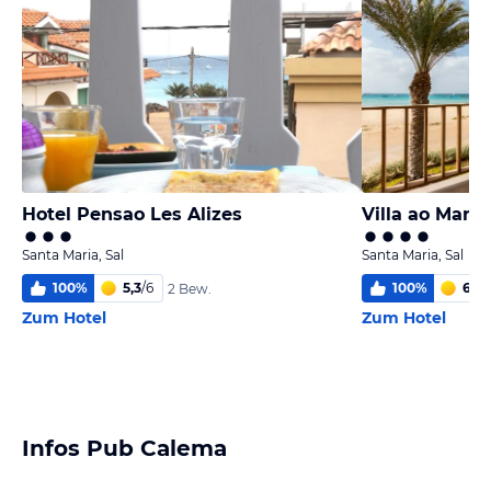
Hotel Pensao Les Alizes
Villa ao Mar
Santa Maria, Sal
Santa Maria, Sal
100
%
5,3
/
6
100
%
6
/
6
2 Bew.
Zum Hotel
Zum Hotel
Infos Pub Calema