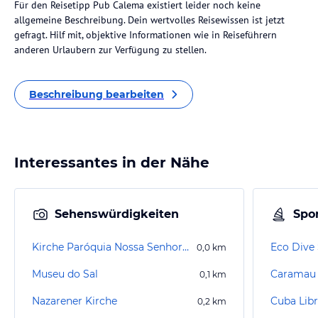
Für den Reisetipp Pub Calema existiert leider noch keine
allgemeine Beschreibung. Dein wertvolles Reisewissen ist jetzt
gefragt. Hilf mit, objektive Informationen wie in Reiseführern
anderen Urlaubern zur Verfügung zu stellen.
Beschreibung bearbeiten
Interessantes in der Nähe
Sehenswürdigkeiten
Spor
Kirche Paróquia Nossa Senhora das Dores–Sal
Eco Dive
0,0
km
Museu do Sal
Caramau 
0,1
km
Nazarener Kirche
Cuba Libr
0,2
km