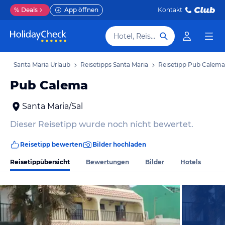
%
Deals
App öffnen
Kontakt
Hotel, Reiseziel
ub
Santa Maria Urlaub
Reisetipps Santa Maria
Reisetipp Pub Calema
Pub Calema
Santa Maria/Sal
Dieser Reisetipp wurde noch nicht bewertet.
Reisetipp bewerten
Bilder hochladen
Reisetippübersicht
Bewertungen
Bilder
Hotels