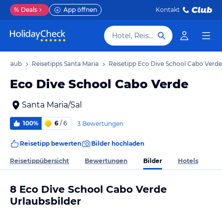
%
Deals
App öffnen
Kontakt
Hotel, Reiseziel
a Urlaub
Reisetipps Santa Maria
Reisetipp Eco Dive School Cabo Verde
Eco Dive School Cabo Verde
Santa Maria/Sal
100%
6
/ 6
3 Bewertungen
Reisetipp bewerten
Bilder hochladen
Bilder
Reisetippübersicht
Bewertungen
Hotels
8 Eco Dive School Cabo Verde
Urlaubsbilder