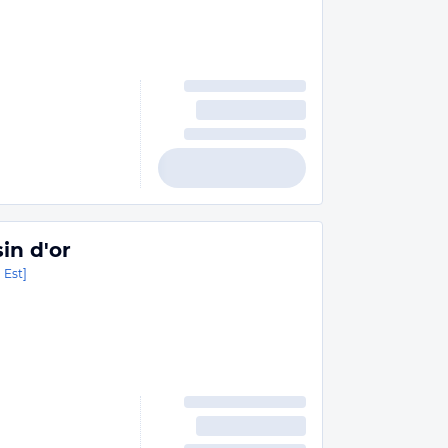
in d'or
 Est]