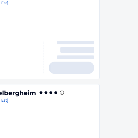
 Est]
elbergheim
 Est]