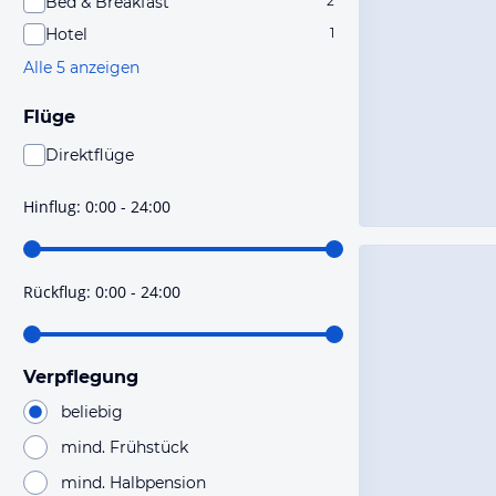
Bed & Breakfast
2
Hotel
1
Alle 5 anzeigen
Flüge
Direktflüge
Du findest mit dieser Einstellung Flüge, die mit sehr
hoher Wahrscheinlichkeit Direktflüge sind. Bitte
Hinflug
:
0:00 - 24:00
prüfe vor der Buchung noch einmal die Flugdetails.
Rückflug
:
0:00 - 24:00
Verpflegung
beliebig
mind. Frühstück
mind. Halbpension