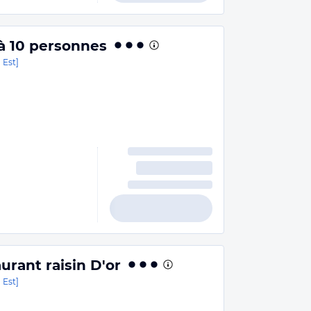
 à 10 personnes
 Est]
aurant raisin D'or
 Est]