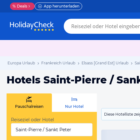
%
Deals
App herunterladen
Europa Urlaub
Frankreich Urlaub
Elsass [Grand Est] Urlaub
Sa
Hotels Saint-Pierre / San
Pauschalreisen
Nur Hotel
Diese Hotelliste z
Reiseziel oder Hotel
Saint-Pierre / Sankt Peter