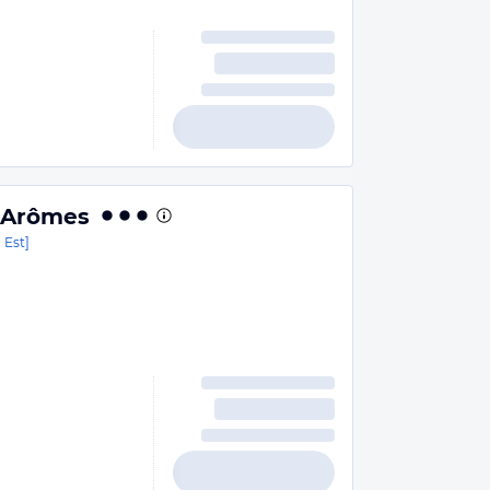
s Arômes
 Est]