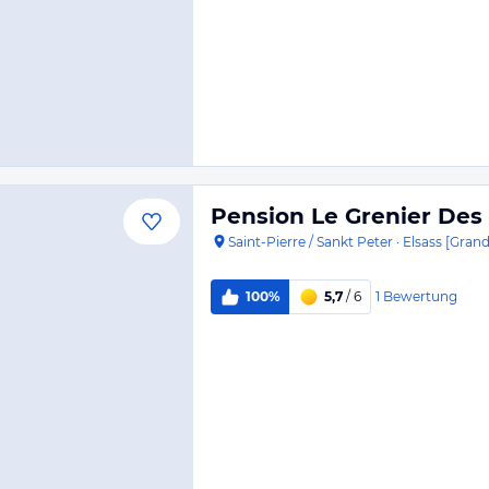
Pension Le Grenier De
Saint-Pierre / Sankt Peter
·
Elsass [Grand
1
Bewertung
100%
5,7
/ 6