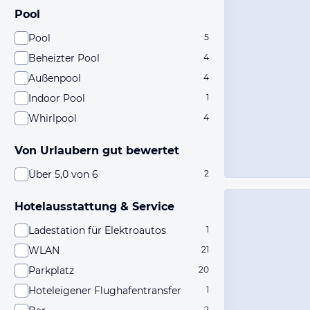
Pool
Pool
5
Beheizter Pool
4
Außenpool
4
Indoor Pool
1
Whirlpool
4
Von Urlaubern gut bewertet
Über 5,0 von 6
2
Hotelausstattung & Service
Ladestation für Elektroautos
1
WLAN
21
Parkplatz
20
Hoteleigener Flughafentransfer
1
2