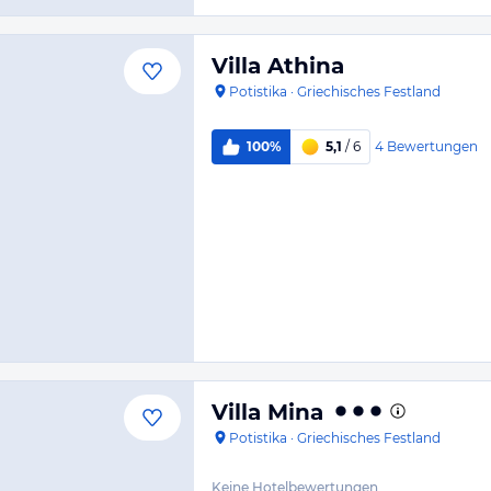
Villa Athina
Potistika
·
Griechisches Festland
4
Bewertungen
100%
5,1
/ 6
Villa Mina
Potistika
·
Griechisches Festland
Keine Hotelbewertungen