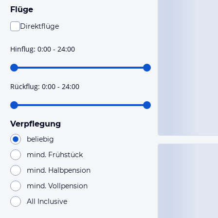
Flüge
Direktflüge
Du findest mit dieser Einstellung Flüge, die mit sehr
hoher Wahrscheinlichkeit Direktflüge sind. Bitte
Hinflug
:
0:00 - 24:00
prüfe vor der Buchung noch einmal die Flugdetails.
Rückflug
:
0:00 - 24:00
Verpflegung
beliebig
mind. Frühstück
mind. Halbpension
mind. Vollpension
All Inclusive