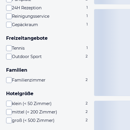
24H Rezeption
1
Reinigungsservice
1
Gepäckraum
1
Freizeitangebote
Tennis
1
Outdoor Sport
2
Familien
Familienzimmer
2
Hotelgröße
klein (< 50 Zimmer)
2
mittel (< 200 Zimmer)
2
groß (< 500 Zimmer)
2