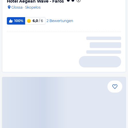
Hotel Aegean Wave - Faros
Glossa
·
Skopelos
2
Bewertungen
100%
6,0
/ 6