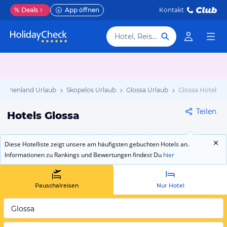
%
Deals
App öffnen
Kontakt
Hotel, Reiseziel
riechenland Urlaub
Skopelos Urlaub
Glossa Urlaub
Glossa Hotels
Teilen
Hotels Glossa
Diese Hotelliste zeigt unsere am häufigsten gebuchten Hotels an.
Informationen zu Rankings und Bewertungen findest Du
hier
Pauschalreisen
Nur Hotel
Glossa