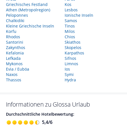
Griechisches Festland
Kos
Athen (Metropolregion)
Lesbos
Peloponnes
Ionische Inseln
Chalkidiki
Samos
Kleine Griechische Inseln
Tinos
Korfu
Milos
Rhodos
Chios
Santorini
Skiathos
Zakynthos
Skopelos
Kefalonia
Karpathos
Lefkada
Sifnos
Mykonos
Limnos
Evia / Euböa
Ios
Naxos
Symi
Thassos
Hydra
Informationen zu
Glossa
Urlaub
Durchschnittliche Hotelbewertung:
5,4
/
6