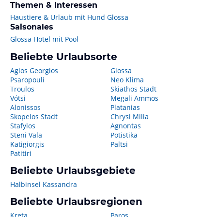
Themen & Interessen
Haustiere & Urlaub mit Hund Glossa
Saisonales
Glossa Hotel mit Pool
Beliebte Urlaubsorte
Agios Georgios
Glossa
Psaropouli
Neo Klima
Troulos
Skiathos Stadt
Vótsi
Megali Ammos
Alonissos
Platanias
Skopelos Stadt
Chrysi Milia
Stafylos
Agnontas
Steni Vala
Potistika
Katigiorgis
Paltsi
Patitiri
Beliebte Urlaubsgebiete
Halbinsel Kassandra
Beliebte Urlaubsregionen
Kreta
Paros