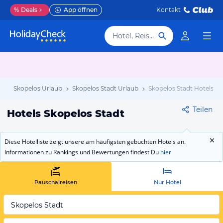
%
Deals
App öffnen
Kontakt
Hotel, Reiseziel
ub
Skopelos Urlaub
Skopelos Stadt Urlaub
Skopelos Stadt Hotels
Teilen
Hotels Skopelos Stadt
Diese Hotelliste zeigt unsere am häufigsten gebuchten Hotels an.
Informationen zu Rankings und Bewertungen findest Du
hier
Pauschalreisen
Nur Hotel
Skopelos Stadt