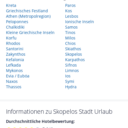
Kreta
Paros
Griechisches Festland
Kos
Athen (Metropolregion)
Lesbos
Peloponnes
Ionische Inseln
Chalkidiki
Samos
Kleine Griechische Inseln
Tinos
Korfu
Milos
Rhodos
Chios
Santorini
Skiathos
Zakynthos
Skopelos
Kefalonia
Karpathos
Lefkada
Sifnos
Mykonos
Limnos
Evia / Euböa
Ios
Naxos
Symi
Thassos
Hydra
Informationen zu
Skopelos Stadt
Urlaub
Durchschnittliche Hotelbewertung: