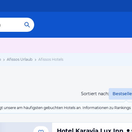
b
Afissos Urlaub
Afissos Hotels
Sortiert nach:
Bestselle
eigt unsere am häufigsten gebuchten Hotels an. Informationen zu Rankin
Hotel Karavia Lux Inn