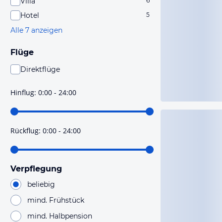
Villa
6
Hotel
5
Alle 7 anzeigen
Flüge
Direktflüge
Du findest mit dieser Einstellung Flüge, die mit sehr
hoher Wahrscheinlichkeit Direktflüge sind. Bitte
Hinflug
:
0:00 - 24:00
prüfe vor der Buchung noch einmal die Flugdetails.
Rückflug
:
0:00 - 24:00
Verpflegung
beliebig
mind. Frühstück
mind. Halbpension