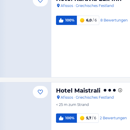
Afissos
·
Griechisches Festland
8
Bewertungen
100%
6,0
/ 6
Hotel Maistrali
Afissos
·
Griechisches Festland
< 25 m
zum Strand
2
Bewertungen
100%
5,7
/ 6