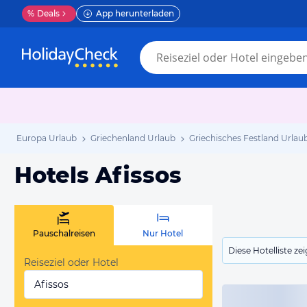
%
Deals
App herunterladen
Europa Urlaub
Griechenland Urlaub
Griechisches Festland Urlau
Hotels Afissos
Pauschalreisen
Nur Hotel
Diese Hotelliste z
Reiseziel oder Hotel
Afissos