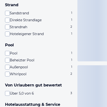
Strand
Sandstrand
1
Direkte Strandlage
1
Strandnah
2
Hoteleigener Strand
1
Pool
Pool
1
Beheizter Pool
1
Außenpool
1
Whirlpool
2
Von Urlaubern gut bewertet
Über 5,0 von 6
3
Hotelausstattung & Service