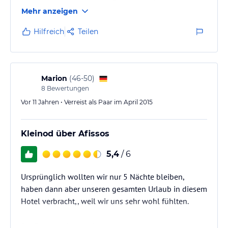
und gut, dass wir unseren Plan,auch einmal auswärts
Mehr anzeigen
zu essen, rasch fallen ließen. Die Zimmer sind wie die
ganze Anlage sehr geschmackvoll, alles ist sehr
Hilfreich
Teilen
sauber. Von der Positionierung wäre zu empfehlen,
sich ausschließlich auf Erwachsene zu konzentrieren.
Wir hatten Mitte September ein echtes Prachtwetter,
Marion
(
46-50
)
das…
8
Bewertungen
Vor 11 Jahren • Verreist als Paar im April 2015
Kleinod über Afissos
5,4
/ 6
Ursprünglich wollten wir nur 5 Nächte bleiben,
haben dann aber unseren gesamten Urlaub in diesem
Hotel verbracht,, weil wir uns sehr wohl fühlten.
Die Zimmer sind groß und geschmackvoll