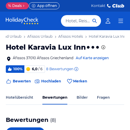
%
Deals
App öffnen
Kontakt
Hotel, Reiseziel
tland Urlaub
Afissos Urlaub
Afissos Hotels
Hotel Karavia Lux Inn
Hotel Karavia Lux Inn
Áfissos 37010 Áfissos Griechenland
Auf Karte anzeigen
8
Bewertungen
100%
6,0
/ 6
Bewerten
Hochladen
Merken
Hotelübersicht
Bewertungen
Bilder
Fragen
Bewertungen
(
8
)