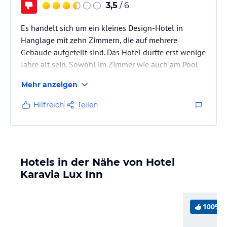
3,5
/ 6
Es handelt sich um ein kleines Design-Hotel in
Hanglage mit zehn Zimmern, die auf mehrere
Gebäude aufgeteilt sind. Das Hotel dürfte erst wenige
Jahre alt sein. Sowohl im Zimmer wie auch am Pool
ist WLAN verfügbar. Das Hotel betreibt ein Restaurant
Mehr anzeigen
(Taverne), wo auch das Frühstück eingenommen wird.
Die Gäste waren zur Zeit unseres Aufenthalts
Hilfreich
Teilen
hauptsächlich Griechen, es war aber auch Englisch
und Französisch zu hören. Von Familien mit
Kleinkindern bis zu älteren Paaren war alles
vertreten.
Hotels in der Nähe von Hotel
Karavia Lux Inn
Der Lage mit traumhaftem…
100%