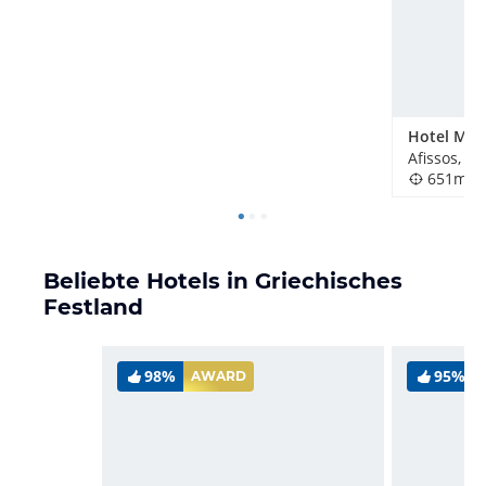
Hotel Mais
Afissos, G
651m
Beliebte Hotels in Griechisches
Festland
98%
95%
AWARD