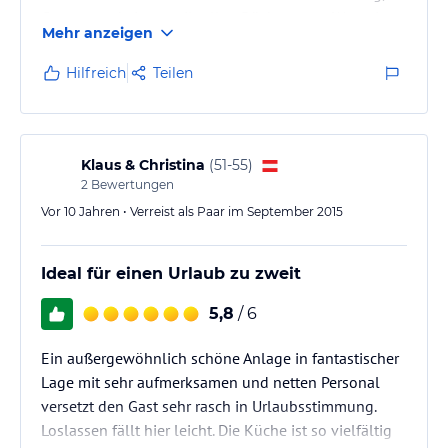
Genuss und einem stilvollen Rückzugsort. Was wir
Mehr anzeigen
fanden, übertraf alle Erwartungen.
Hilfreich
Teilen
Klaus & Christina
(
51-55
)
2
Bewertungen
Vor 10 Jahren • Verreist als Paar im September 2015
Ideal für einen Urlaub zu zweit
5,8
/ 6
Ein außergewöhnlich schöne Anlage in fantastischer
Lage mit sehr aufmerksamen und netten Personal
versetzt den Gast sehr rasch in Urlaubsstimmung.
Loslassen fällt hier leicht. Die Küche ist so vielfältig