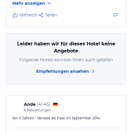
Mehr anzeigen
eingerichtet mit einem sehr guten Bett. Die Aussicht
ist fantastisch. Jedes Zimmer hat einen Balkon
Hilfreich
Teilen
und/oder Terrasse mit einer großartigen
Panoramasicht. In den Zimmern ist eine kleine
Küchenzeile, leider ohne Ausstattung. Die Bäder sind
für griechische Verhältnisse groß, mit Duschkabine
Leider haben wir für dieses Hotel keine
und ausreichend Ablagefläche.
Angebote
Folgende Hotels könnten Ihnen auch gefallen
Das…
Empfehlungen ansehen
Ande
(
41-45
)
6
Bewertungen
Vor 11 Jahren • Verreist als Paar im September 2014