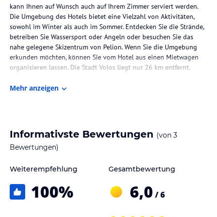
kann Ihnen auf Wunsch auch auf Ihrem Zimmer serviert werden.
Die Umgebung des Hotels bietet eine Vielzahl von Aktivitäten,
sowohl im Winter als auch im Sommer. Entdecken Sie die Strände,
betreiben Sie Wassersport oder Angeln oder besuchen Sie das
nahe gelegene Skizentrum von Pelion. Wenn Sie die Umgebung
erkunden möchten, können Sie vom Hotel aus einen Mietwagen
organisieren lassen. Die Stadt Volos liegt nur 26 km entfernt.
Die Lage des Hotels
Mehr anzeigen
Das Agnanti Hotel Apartments befindet sich im Zentrum von
Áfissos und ist nur wenige Gehminuten vom Strand entfernt. Die
Unterkunft liegt an einem Hang unterhalb des beeindruckenden
Berges Pilion und bietet daher eine spektakuläre Aussicht auf die
Informativste Bewertungen
(von
3
Bucht. Die Lage ist ideal für alle, die die Schönheit der Küste und
Bewertungen)
die Aktivitäten am Meer genießen möchten. In der Umgebung gibt
es auch viele Möglichkeiten für Outdoor-Aktivitäten, wie zum
Weiterempfehlung
Gesamtbewertung
Beispiel Wassersport und Angeln. Für diejenigen, die den Winter
bevorzugen, bietet das nahe gelegene Skizentrum von Pelion
100
%
6,0
erstklassige Skimöglichkeiten. Die Stadt Volos ist nur 26 km
/ 6
entfernt und bietet eine Vielzahl von kulturellen und historischen
Sehenswürdigkeiten.