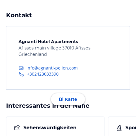
Kontakt
Agnanti Hotel Apartments
Afissos main village 37010 Áfissos
Griechenland
info@agnanti-pelion.com
+302423033390
Karte
Interessantes in der Nähe
Sehenswürdigkeiten
Spor