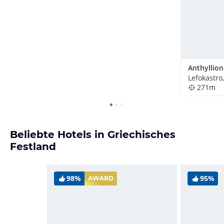
Anthyllion 
Lefokastro
271m
Beliebte Hotels in Griechisches
Festland
98%
95%
AWARD