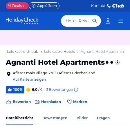
%
Deals
App öffnen
Kontakt
Hotel, Reiseziel
b
Lefokastro Urlaub
Lefokastro Hotels
Agnanti Hotel Apartments
Agnanti Hotel Apartments
Afissos main village 37010 Áfissos Griechenland
Auf Karte anzeigen
3
Bewertungen
100%
6,0
/ 6
Bewerten
Hochladen
Merken
Hotelübersicht
Bewertungen
Bilder
Fragen