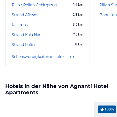
Pilio / Pelion Gebirgszug
1,4
km
Pilion 
Strand Afissos
2,3
km
Bootstour
Kalamos
3,5
km
Strand Kala Nera
7,5
km
Strand Paltsi
11,8
km
Sehenswürdigkeiten in Lefokastro
Hotels in der Nähe von Agnanti Hotel
Apartments
100%