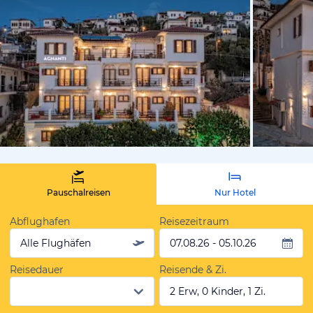
von Expedi
Pauschalreisen
Nur Hotel
Abflughafen
Reisezeitraum
Alle Flughäfen
07.08.26 - 05.10.26
Reisedauer
Reisende & Zi.
2 Erw, 0 Kinder, 1 Zi.