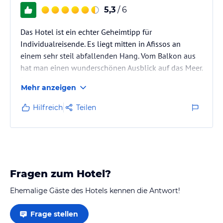
5,3
/ 6
Das Hotel ist ein echter Geheimtipp für
Individualreisende. Es liegt mitten in Afissos an
einem sehr steil abfallenden Hang. Vom Balkon aus
hat man einen wunderschönen Ausblick auf das Meer.
Das Hotel ist sicher kein Luxushotel, aber es ist sehr
Mehr anzeigen
gepflegt und sehr sauber. Das Zimmer hatte eine
kleine Küche, die mit dem Notwendigsten
Hilfreich
Teilen
ausgestattet ist. Der Service ist sehr nett. Wer keinen
Pauschalurlaub in einem Luxushotel sucht, der ist
hier bestens aufgehoben.
Fragen zum Hotel?
Ehemalige Gäste des Hotels kennen die Antwort!
Frage stellen