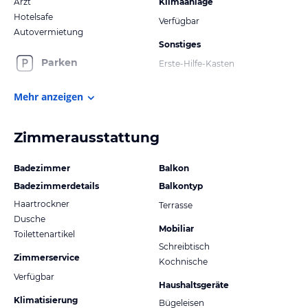
Arzt
Klimaanlage
Hotelsafe
Verfügbar
Autovermietung
Sonstiges
Parken
Erste-Hilfe-Kasten
Mehr anzeigen
Zimmerausstattung
Badezimmer
Balkon
Badezimmerdetails
Balkontyp
Haartrockner
Terrasse
Dusche
Mobiliar
Toilettenartikel
Schreibtisch
Zimmerservice
Kochnische
Verfügbar
Haushaltsgeräte
Klimatisierung
Bügeleisen