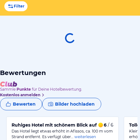
Filter
Bewertungen
Sammle
Punkte
für Deine Hotelbewertung.
Kostenlos anmelden
Bewerten
Bilder hochladen
Ruhiges Hotel mit schönem Blick auf das Meer
6
/ 6
Toll
Das Hotel liegt etwas erhöht in Afissos, ca. 100 m vom
Klein
Strand entfernt. Es verfügt über…
weiterlesen
erhöh