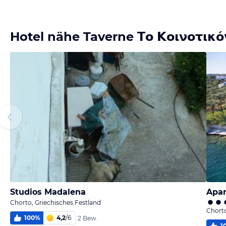
Hotel nähe Taverne Το Κοινοτικό
Studios Madalena
Apar
Chorto, Griechisches Festland
Chorto
100
%
4,2
/
6
2 Bew.
1