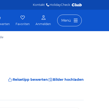
Kontakt
HolidayCheck 
Menü
werten
Favoriten
Anmelden
κόν
Reisetipp bewerten
Bilder hochladen