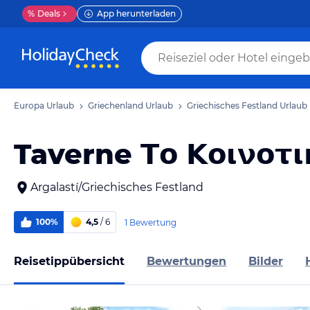
%
Deals
App herunterladen
Europa Urlaub
Griechenland Urlaub
Griechisches Festland Urlaub
Taverne Το Κοινοτ
Argalastí/Griechisches Festland
100%
4,5
/ 6
1 Bewertung
Reisetippübersicht
Bewertungen
Bilder