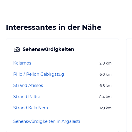
Interessantes in der Nähe
Sehenswürdigkeiten
Kalamos
2,8
km
Pilio / Pelion Gebirgszug
6,0
km
Strand Afissos
6,8
km
Strand Paltsi
8,4
km
Strand Kala Nera
12,1
km
Sehenswürdigkeiten in Argalastí