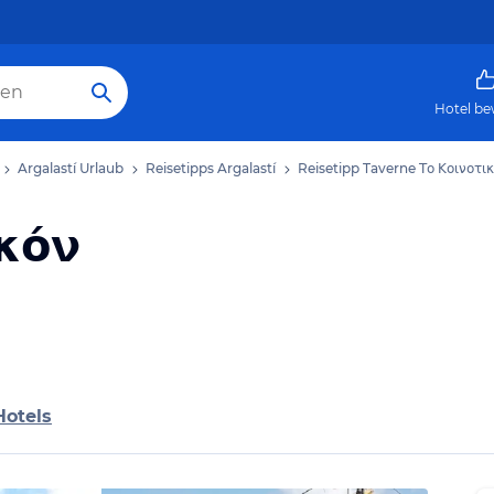
Hotel be
Argalastí Urlaub
Reisetipps Argalastí
Reisetipp Taverne Το Κοινοτι
ικόν
Hotels