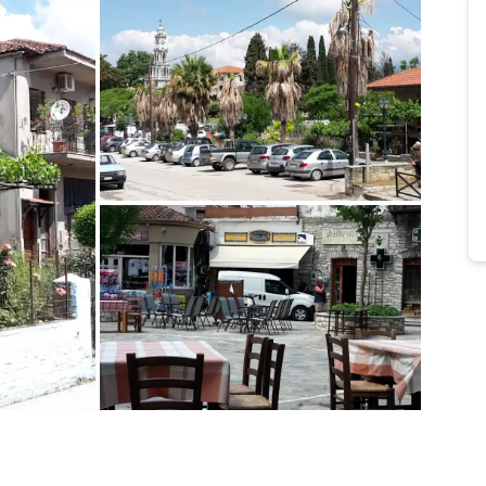
Bild melden
von Detlef
Bild melden
von Detlef