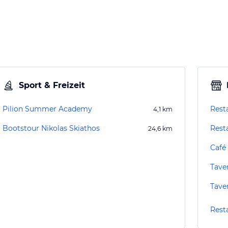
Sport & Freizeit
Pilion Summer Academy
Rest
4,1
km
Bootstour Nikolas Skiathos
Rest
24,6
km
Café 
Tave
Tave
Resta