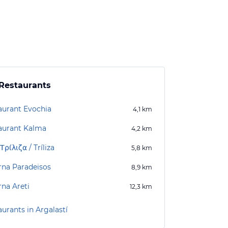
Restaurants
aurant Evochia
4,1
km
aurant Kalma
4,2
km
Τρίλιζα / Tríliza
5,8
km
rna Paradeisos
8,9
km
rna Areti
12,3
km
urants in Argalastí