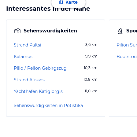
Karte
Interessantes in der Nähe
Sehenswürdigkeiten
Spor
Strand Paltsi
3,6
km
Pilion 
Kalamos
9,9
km
Bootstour
Pilio / Pelion Gebirgszug
10,3
km
Strand Afissos
10,8
km
Yachthafen Katigiorgis
11,0
km
Sehenswürdigkeiten in Potistika