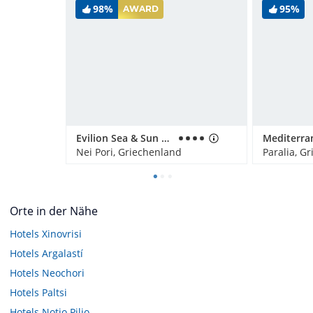
98%
95%
AWARD
Evilion Sea & Sun Hotel
Nei Pori, Griechenland
Paralia, G
Orte in der Nähe
Hotels
Xinovrisi
Hotels
Argalastí
Hotels
Neochori
Hotels
Paltsi
Hotels
Notio Pilio