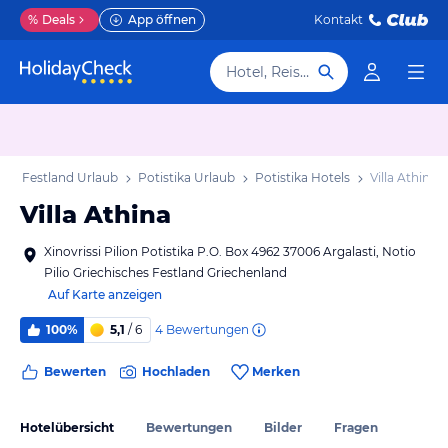
%
Deals
App öffnen
Kontakt
Hotel, Reiseziel
hes Festland Urlaub
Potistika Urlaub
Potistika Hotels
Villa Athina
Villa Athina
Xinovrissi Pilion Potistika P.O. Box 4962 37006 Argalasti, Notio
Pilio Griechisches Festland Griechenland
Auf Karte anzeigen
4
Bewertungen
100%
5,1
/ 6
Bewerten
Hochladen
Merken
Hotelübersicht
Bewertungen
Bilder
Fragen