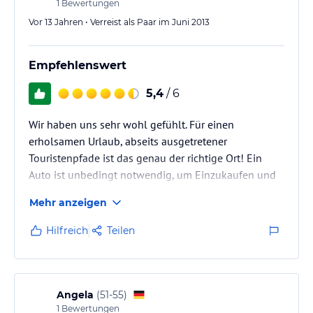
1
Bewertungen
Vor 13 Jahren • Verreist als Paar im Juni 2013
Empfehlenswert
5,4
/ 6
Wir haben uns sehr wohl gefühlt. Für einen
erholsamen Urlaub, abseits ausgetretener
Touristenpfade ist das genau der richtige Ort! Ein
Auto ist unbedingt notwendig, um Einzukaufen und
auch den Pillion mit seinen vielen kleinen Orten zu
Mehr anzeigen
erkunden. Villa Athina hat eine sehr schöne
Gartenanlage. Wenn es mal am Strand doch zu warm
Hilfreich
Teilen
werden sollte, sind hier schattige Sitz- und
Liegeplätze vorhanden. So kann man für die
Morgensonne beim Frühstück oder die Abendsonne
auf kleinen Terrassen genießen. Kleine Tavernen
Angela
(
51-55
)
bieten…
1
Bewertungen