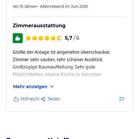
Vor 15 Jahren • Alleinreisend im Juni 2010
Zimmerausstattung
5,7
/ 6
Größe der Anlage ist angenehm überschaubar.
Zimmer sehr sauber, sehr schöner Ausblick
Großzügige Raumaufteilung. Sehr gute
Möglichkeiten, eigene Küche zu benutzen
Sehr guter Service, Freundlichkeit den Gästen
Mehr anzeigen
gegenüber sehr gut
Hilfreich
Teilen
Preis- und Leistungsverhältnis sehr in Ordnung
Schönwettersicherheit
Ab Mitte September kann es etwas regnerischer
werden