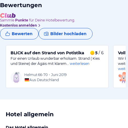
Bewertungen
Sammle
Punkte
für Deine Hotelbewertung.
Kostenlos anmelden
Bewerten
Bilder hochladen
BLICK auf den Strand von Potistika
5
/ 6
Voll
Für einen Urlaub wunderbar erholsam. Strand ( Kies
Wir k
und Steine) der Ägäis mit klarem…
weiterlesen
weite
weite
Helmut
66-70
•
Juni 2019
Aus Deutschland
Hotel allgemein
Das Hotel allgemein