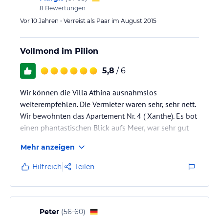
8
Bewertungen
Vor 10 Jahren • Verreist als Paar im August 2015
Vollmond im Pilion
5,8
/ 6
Wir können die Villa Athina ausnahmslos
weiterempfehlen. Die Vermieter waren sehr, sehr nett.
Wir bewohnten das Apartement Nr. 4 ( Xanthe). Es bot
einen phantastischen Blick aufs Meer, war sehr gut
eingerichtet und die Klimaanlege bot uns bei 41
Mehr anzeigen
Grad gute Abkühlung. Es war ein sehr schöner Urlaub
für uns, in der Nähe unserer Verwandtschaft, die bei
Hilfreich
Teilen
Georgos (etwas höher gelgen) wohnte.
Vielen Dank
Margit Erickson
Peter
(
56-60
)