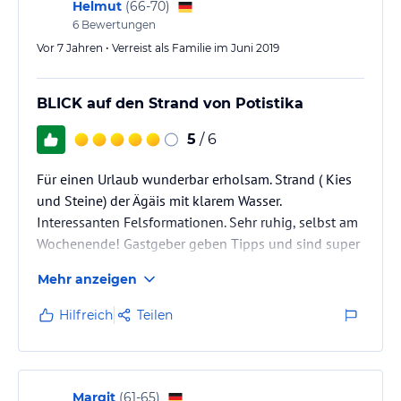
Helmut
(
66-70
)
6
Bewertungen
Vor 7 Jahren • Verreist als Familie im Juni 2019
BLICK auf den Strand von Potistika
5
/ 6
Für einen Urlaub wunderbar erholsam. Strand ( Kies
und Steine) der Ägäis mit klarem Wasser.
Interessanten Felsformationen. Sehr ruhig, selbst am
Wochenende! Gastgeber geben Tipps und sind super
freundlich. Zum Einkaufen muss man 11 km nach
Mehr anzeigen
Argalasti, es gibt dort Alles, ein Platz oben im
Zentrum mit Restaurants Cafe unter herrlich Schatten
Hilfreich
Teilen
spendenden Bäumen ist noch ursprünglich. Grüne
HaliInsel mit Mischwald, Bergen und immer wieder
herrlichen Ausblicken zum Meer. Allerdings nichts für
den"All Inclusive…
Margit
(
61-65
)