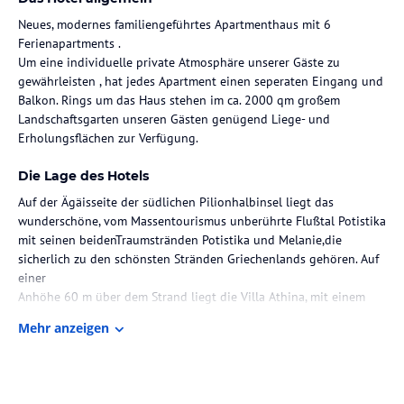
Neues, modernes familiengeführtes Apartmenthaus mit 6
Ferienapartments .
Um eine individuelle private Atmosphäre unserer Gäste zu
gewährleisten , hat jedes Apartment einen seperaten Eingang und
Balkon. Rings um das Haus stehen im ca. 2000 qm großem
Landschaftsgarten unseren Gästen genügend Liege- und
Erholungsflächen zur Verfügung.
Die Lage des Hotels
Auf der Ägäisseite der südlichen Pilionhalbinsel liegt das
wunderschöne, vom Massentourismus unberührte Flußtal Potistika
mit seinen beidenTraumstränden Potistika und Melanie,die
sicherlich zu den schönsten Stränden Griechenlands gehören. Auf
einer
Anhöhe 60 m über dem Strand liegt die Villa Athina, mit einem
phantastischen Ausblick
Mehr anzeigen
auf die Ägäis, Pilion und die Sporaden. Das Meer ist in ca. 4 min zu
Fuß zu erreichen.
Zimmer / Unterbringung im Hotel