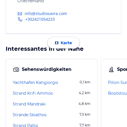
Griechenland
info@studiosavra.com
+302421054233
Karte
Interessantes in der Nähe
Sehenswürdigkeiten
Spor
Yachthafen Katigiorgis
0,1
km
Pilion 
Strand Krifi Ammos
4,2
km
Bootstour
Strand Mandraki
4,8
km
Strände Skiathos
7,3
km
Strand Paltsi
7,7
km