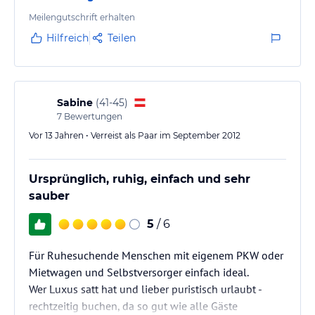
noch in Ordnung.
Meilengutschrift erhalten
Hilfreich
Teilen
Sabine
(
41-45
)
7
Bewertungen
Vor 13 Jahren • Verreist als Paar im September 2012
Ursprünglich, ruhig, einfach und sehr
sauber
5
/ 6
Für Ruhesuchende Menschen mit eigenem PKW oder
Mietwagen und Selbstversorger einfach ideal.
Wer Luxus satt hat und lieber puristisch urlaubt -
rechtzeitig buchen, da so gut wie alle Gäste