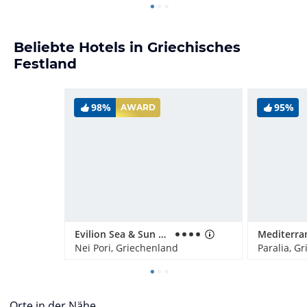
Beliebte Hotels in Griechisches
Festland
98%
95%
AWARD
Evilion Sea & Sun Hotel
Nei Pori, Griechenland
Paralia, G
Orte in der Nähe