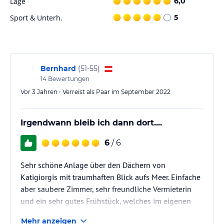
Lage
6,0
Sport & Unterh.
5
Bernhard
(
51-55
)
14
Bewertungen
Vor 3 Jahren • Verreist als Paar im September 2022
Irgendwann bleib ich dann dort....
6
/ 6
Sehr schöne Anlage über den Dächern von
Katigiorgis mit traumhaften Blick aufs Meer. Einfache
aber saubere Zimmer, sehr freundliche Vermieterin
und ein sehr gutes Frühstück, welches im eigenen
Cafe am Strand eingenommen wird. Hier ist die Welt
Mehr anzeigen