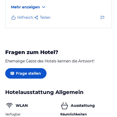
Stammgäste (sprich: WiederholungstäterInnen) sind
Mehr anzeigen
und somit die Zimmer sehr rasch ausgebucht sind.
Hilfreich
Teilen
Fragen zum Hotel?
Ehemalige Gäste des Hotels kennen die Antwort!
Frage stellen
Hotelausstattung Allgemein
WLAN
Ausstattung
Verfügbar
Räumlichkeiten