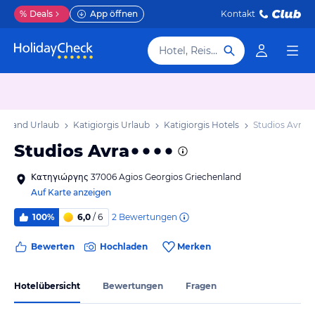
%
Deals
App öffnen
Kontakt
Hotel, Reiseziel
estland Urlaub
Katigiorgis Urlaub
Katigiorgis Hotels
Studios Avra
Studios Avra
Κατηγιώργης 37006 Agios Georgios Griechenland
Auf Karte anzeigen
2
Bewertungen
100%
6,0
/ 6
Bewerten
Hochladen
Merken
Hotelübersicht
Bewertungen
Fragen