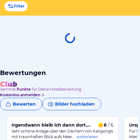
Filter
Bewertungen
Sammle
Punkte
für Deine Hotelbewertung.
Kostenlos anmelden
Bewerten
Bilder hochladen
Irgendwann bleib ich dann dort....
6
/ 6
Ursp
Sehr schöne Anlage über den Dächern von Katigiorgis
Für 
mit traumhaften Blick aufs Meer.…
weiterlesen
Mietw