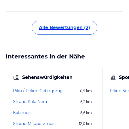
Alle Bewertungen (2)
Interessantes in der Nähe
Sehenswürdigkeiten
Spor
Pilio / Pelion Gebirgszug
Pilion 
0,9
km
Strand Kala Nera
5,3
km
Kalamos
5,6
km
Strand Milopotamos
12,0
km