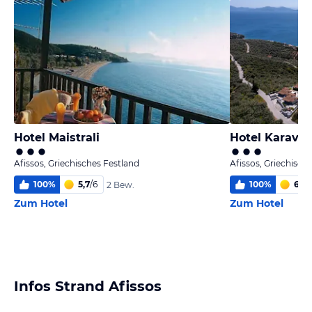
Hotel Maistrali
Hotel Karavia
Afissos, Griechisches Festland
Afissos, Griechisch
100
%
5,7
/
6
100
%
6,0
/
2 Bew.
Zum Hotel
Zum Hotel
Infos Strand Afissos