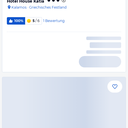
Hotel House Katia
Kalamos
·
Griechisches Festland
1
Bewertung
100%
5
/ 6