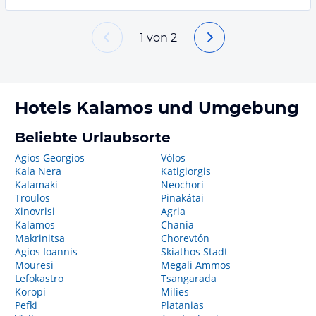
1
von
2
Hotels
Kalamos
und Umgebung
Beliebte Urlaubsorte
Agios Georgios
Vólos
Kala Nera
Katigiorgis
Kalamaki
Neochori
Troulos
Pinakátai
Xinovrisi
Agria
Kalamos
Chania
Makrinitsa
Chorevtón
Agios Ioannis
Skiathos Stadt
Mouresi
Megali Ammos
Lefokastro
Tsangarada
Koropi
Milies
Pefki
Platanias