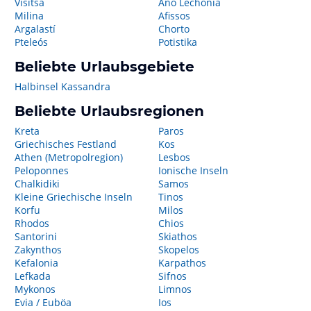
Visitsa
Ano Lechonia
Milina
Afissos
Argalastí
Chorto
Pteleós
Potistika
Beliebte Urlaubsgebiete
Halbinsel Kassandra
Beliebte Urlaubsregionen
Kreta
Paros
Griechisches Festland
Kos
Athen (Metropolregion)
Lesbos
Peloponnes
Ionische Inseln
Chalkidiki
Samos
Kleine Griechische Inseln
Tinos
Korfu
Milos
Rhodos
Chios
Santorini
Skiathos
Zakynthos
Skopelos
Kefalonia
Karpathos
Lefkada
Sifnos
Mykonos
Limnos
Evia / Euböa
Ios