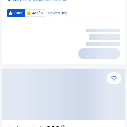
1
Bewertung
100%
4,9
/ 6