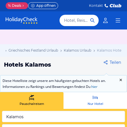
%
Deals
App öffnen
Kontakt
Hotel, Reiseziel
ub
Griechisches Festland Urlaub
Kalamos Urlaub
Kalamos Hotels
Teilen
Hotels Kalamos
Diese Hotelliste zeigt unsere am häufigsten gebuchten Hotels an.
Informationen zu Rankings und Bewertungen findest Du
hier
Pauschalreisen
Nur Hotel
Kalamos