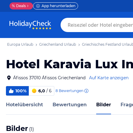
%
Deals
App herunterladen
Europa Urlaub
Griechenland Urlaub
Griechisches Festland Urlau
Hotel Karavia Lux I
Áfissos 37010 Áfissos Griechenland
Auf Karte anzeigen
100%
6,0
/ 6
8
Bewertungen
Hotelübersicht
Bewertungen
Bilder
Frag
Bilder
(
1
)