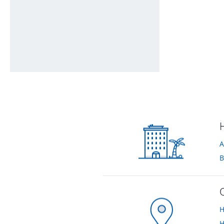
Paradisiaque
von Elisabeth • Verreist im August 2014
A
B
H
H