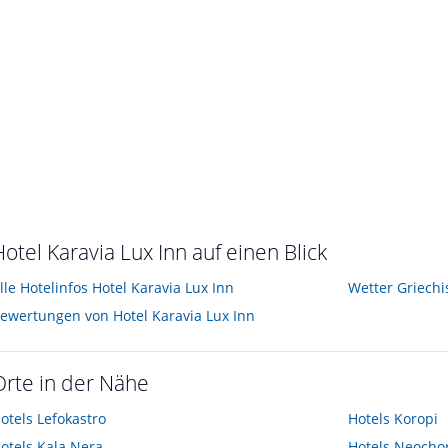
Hotel Karavia Lux Inn auf einen Blick
lle Hotelinfos Hotel Karavia Lux Inn
Wetter Griechi
ewertungen von Hotel Karavia Lux Inn
Orte in der Nähe
otels
Lefokastro
Hotels
Koropi
otels
Kala Nera
Hotels
Neochor