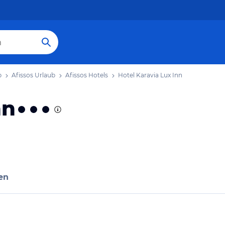
b
Afissos Urlaub
Afissos Hotels
Hotel Karavia Lux Inn
nn
en