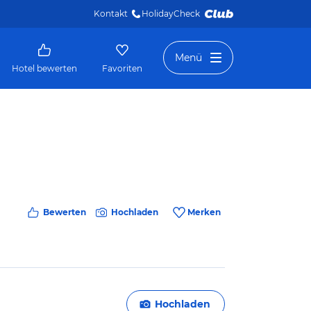
Kontakt
HolidayCheck 
Menü
Hotel bewerten
Favoriten
Bewerten
Hochladen
Merken
Hochladen