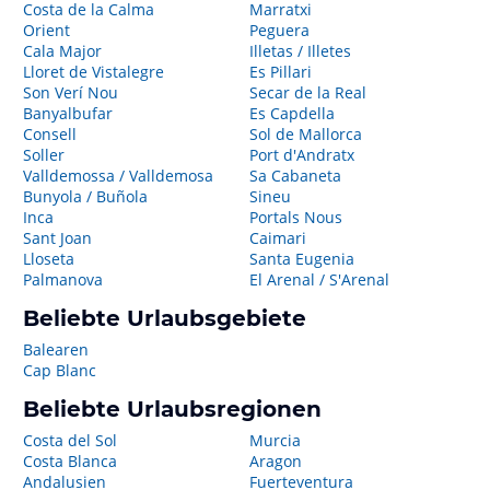
Costa de la Calma
Marratxi
Orient
Peguera
Cala Major
Illetas / Illetes
Lloret de Vistalegre
Es Pillari
Son Verí Nou
Secar de la Real
Banyalbufar
Es Capdella
Consell
Sol de Mallorca
Soller
Port d'Andratx
Valldemossa / Valldemosa
Sa Cabaneta
Bunyola / Buñola
Sineu
Inca
Portals Nous
Sant Joan
Caimari
Lloseta
Santa Eugenia
Palmanova
El Arenal / S'Arenal
Beliebte Urlaubsgebiete
Balearen
Cap Blanc
Beliebte Urlaubsregionen
Costa del Sol
Murcia
Costa Blanca
Aragon
Andalusien
Fuerteventura