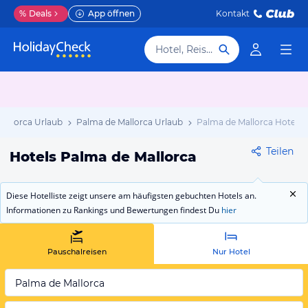
%
Deals
App öffnen
Kontakt
Hotel, Reiseziel
Mallorca Urlaub
Palma de Mallorca Urlaub
Palma de Mallorca Hotels
Teilen
Hotels Palma de Mallorca
Diese Hotelliste zeigt unsere am häufigsten gebuchten Hotels an.
Informationen zu Rankings und Bewertungen findest Du
hier
Pauschalreisen
Nur Hotel
Palma de Mallorca