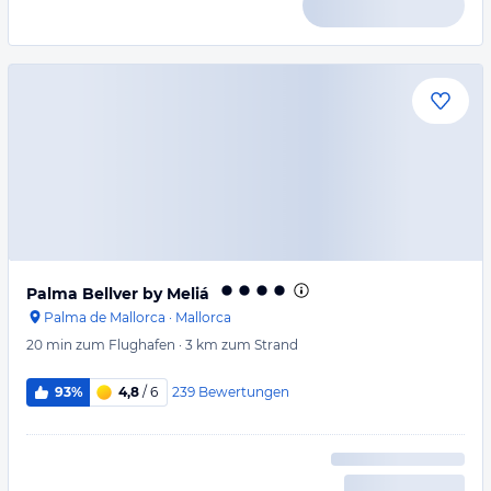
Palma Bellver by Meliá
Palma de Mallorca
·
Mallorca
20 min
zum Flughafen
·
3 km
zum Strand
239
Bewertungen
93%
4,8
/ 6